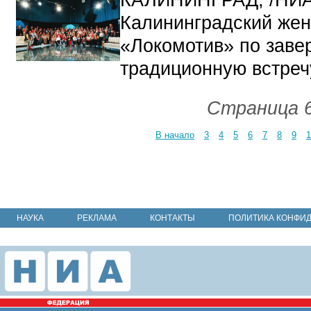
Калининградский жен
«Локомотив»
по заве
традиционную встреч
Страница 6
В начало
3
4
5
6
7
8
9
1
НАУКА
РЕКЛАМА
КОНТАКТЫ
ПОЛИТИКА КОНФИ