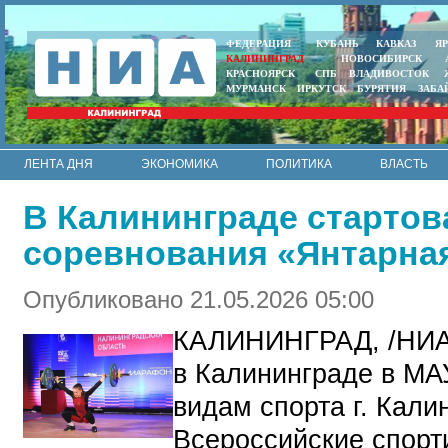
ФЕДЕРАЦИЯ
КУБАНЬ
КАВКАЗ
Я
КАЛИНИНГРАД
НОВОСИБИРСК
КРАСНОЯРСК
СПБ
ВЛАДИВОСТОК
МУРМАНСК
ИРКУТСК
БУРЯТИЯ
ЗАБА
ЛЕНТА ДНЯ
ЭКОНОМИКА
ПОЛИТИКА
ВЛАСТЬ
ИНТЕРВЬЮ
АРМИЯ И ФЛОТ
МУНИЦИПАЛИТЕТЫ
В Калининграде стартов
RSS
соревнования «Янтарна
Опубликовано 21.05.2026 05:00
КАЛИНИНГРАД, /НИА
в Калининграде
в МА
видам спорта г. Кали
Всероссийские спорт