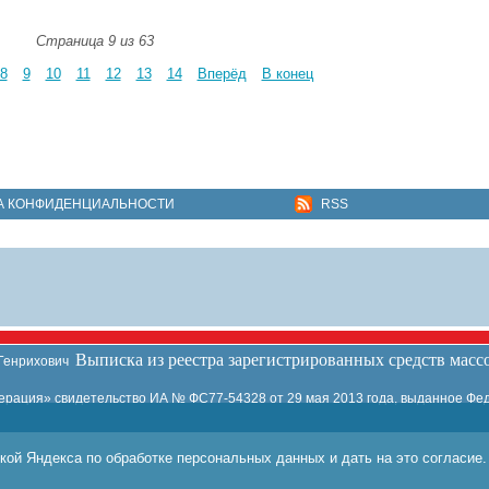
Страница 9 из 63
8
9
10
11
12
13
14
Вперёд
В конец
А КОНФИДЕНЦИАЛЬНОСТИ
RSS
Выписка из реестра зарегистрированных средств мас
 Генрихович
ация» свидетельство ИА № ФС77-54328 от 29 мая 2013 года, выданное Фед
кой Яндекса по обработке персональных данных и дать на это согласие