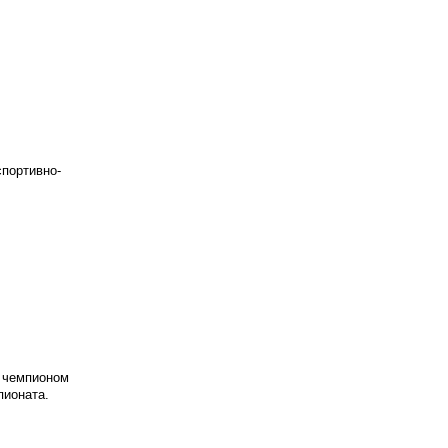
спортивно-
 чемпионом
пионата.