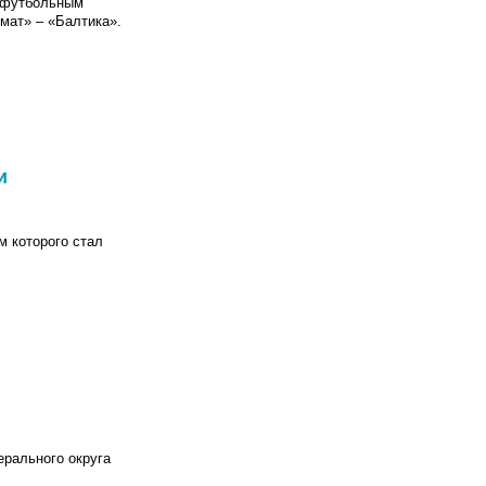
к футбольным
хмат» – «Балтика».
и
 которого стал
рального округа