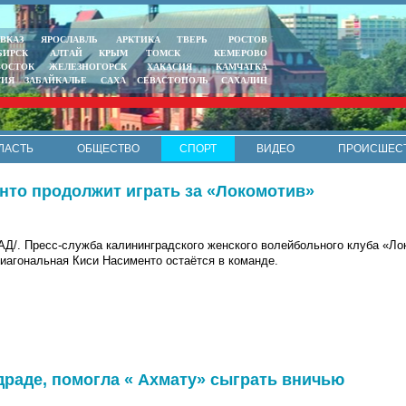
ВКАЗ
ЯРОСЛАВЛЬ
АРКТИКА
ТВЕРЬ
РОСТОВ
БИРСК
АЛТАЙ
КРЫМ
ТОМСК
КЕМЕРОВО
ВОСТОК
ЖЕЛЕЗНОГОРСК
ХАКАСИЯ
КАМЧАТКА
ТИЯ
ЗАБАЙКАЛЬЕ
САХА
СЕВАСТОПОЛЬ
САХАЛИН
ЛАСТЬ
ОБЩЕСТВО
СПОРТ
ВИДЕО
ПРОИСШЕС
РЕКЛАМА
КОНТАКТЫ
ПОЛИТИКА КОНФИДЕНЦИАЛЬНО
нто продолжит играть за «Локомотив»
. Пресс-служба калининградского женского волейбольного клуба «Ло
диагональная Киси Насименто остаётся в команде.
драде, помогла « Ахмату» сыграть вничью