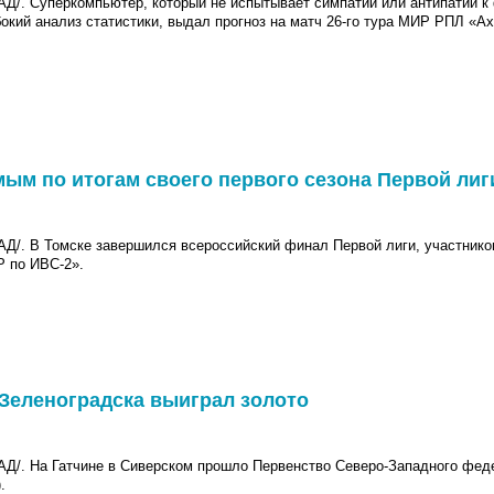
Д/. С
уперкомпьютер, который не испытывает симпатий или антипатий 
бокий анализ статистики, выдал прогноз на матч 26-го тура МИР РПЛ «А
ым по итогам своего первого сезона Первой лиг
 В Томске завершился всероссийский финал Первой лиги, участником
 по ИВС-2».
 Зеленоградска выиграл золото
. На Гатчине в Сиверском прошло Первенство Северо-Западного феде
.