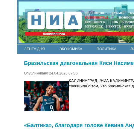
ФЕДЕРАЦИЯ
КУБАНЬ
КА
КАЛИНИНГРАД
НОВОСИ
КРАСНОЯРСК
СПБ
ВЛАДИ
МУРМАНСК
ИРКУТСК
БУРЯ
ЛЕНТА ДНЯ
ЭКОНОМИКА
ПОЛИТИКА
В
АРМИЯ И ФЛОТ
МУНИЦИПАЛИТЕТЫ
НАУКА
Бразильская диагональная Киси Насиме
Опубликовано 24.04.2026 07:36
КАЛИНИНГРАД, /НИА-КАЛИНИНГРАД/
сообщила о том, что бразильская 
«Балтика», благодаря голове Кевина Ан