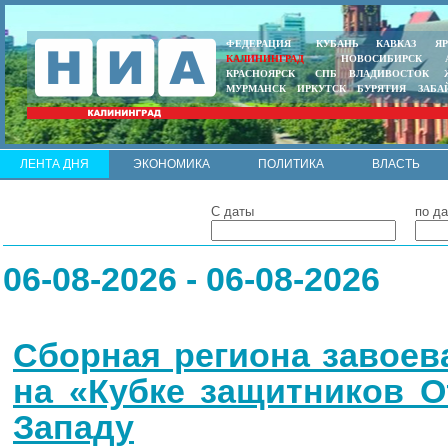
ФЕДЕРАЦИЯ
КУБАНЬ
КАВКАЗ
Я
КАЛИНИНГРАД
НОВОСИБИРСК
КРАСНОЯРСК
СПБ
ВЛАДИВОСТОК
МУРМАНСК
ИРКУТСК
БУРЯТИЯ
ЗАБА
ЛЕНТА ДНЯ
ЭКОНОМИКА
ПОЛИТИКА
ВЛАСТЬ
ИНТЕРВЬЮ
АРМИЯ И ФЛОТ
МУНИЦИПАЛИТЕТЫ
С даты
по да
RSS
06-08-2026 - 06-08-2026
Сборная региона завоев
на «Кубке защитников О
Западу