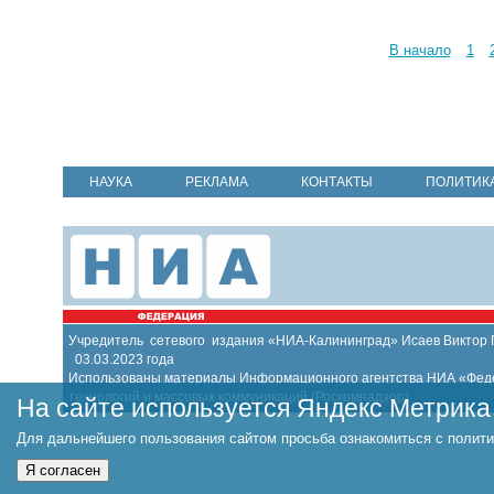
В начало
1
НАУКА
РЕКЛАМА
КОНТАКТЫ
ПОЛИТИК
Учредитель сетевого издания «НИА-Калининград» Исаев Виктор
03.03.2023 года
Использованы материалы Информационного агентства НИА «Федер
технологий и массовых коммуникаций (Роскомнадзор)
На сайте используется Яндекс Метрика
Для дальнейшего пользования сайтом просьба ознакомиться с полити
Я согласен