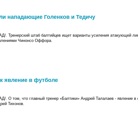
ли нападающие Голенков и Тедичу
. Тренерский штаб балтийцев ищет варианты усиления атакующей лин
уплениями Чинонсо Оффора.
ак явление в футболе
 О том, что главный тренер «Балтики» Андрей Талалаев - явление в 
рей Тихонов.