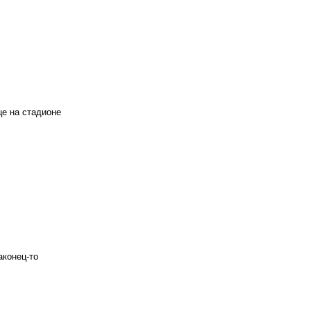
це на стадионе
аконец-то