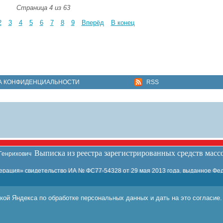
Страница 4 из 63
2
3
4
5
6
7
8
9
Вперёд
В конец
А КОНФИДЕНЦИАЛЬНОСТИ
RSS
Выписка из реестра зарегистрированных средств мас
 Генрихович
ация» свидетельство ИА № ФС77-54328 от 29 мая 2013 года, выданное Фед
кой Яндекса по обработке персональных данных и дать на это согласие