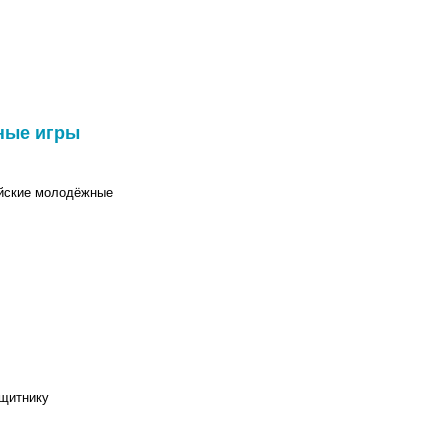
жные игры
йские молодёжные
ащитнику