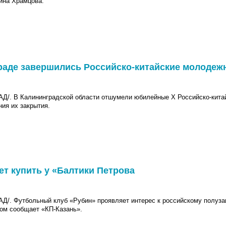
ина Храмцова.
нграде завершились Российско-китайские молоде
. В Калининградской области отшумели юбилейные Х Российско-кита
ия их закрытия.
ет купить у «Балтики Петрова
АД/.
Футбольный клуб «Рубин» проявляет интерес к российскому полуз
ом сообщает «КП-Казань».