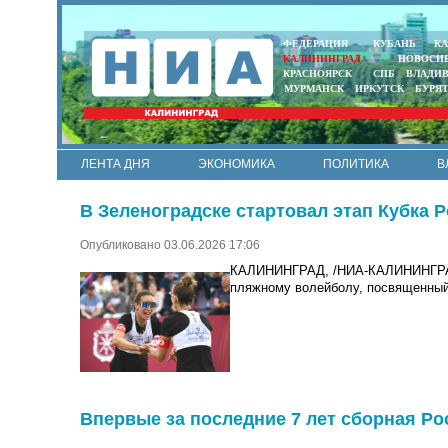
ФЕДЕРАЦИЯ
КУБАНЬ
КА
КАЛИНИНГРАД
НОВОСИ
КРАСНОЯРСК
СПБ
ВЛАДИ
МУРМАНСК
ИРКУТСК
БУРЯ
ЛЕНТА ДНЯ
ЭКОНОМИКА
ПОЛИТИКА
В
АРМИЯ И ФЛОТ
МУНИЦИПАЛИТЕТЫ
НАУКА
В Зеленоградске стартовал этап Кубка 
Опубликовано 03.06.2026 17:06
КАЛИНИНГРАД, /НИА-КАЛИНИНГРАД/
пляжному волейболу, посвященный
Впервые за последние 7 лет сборная Ро