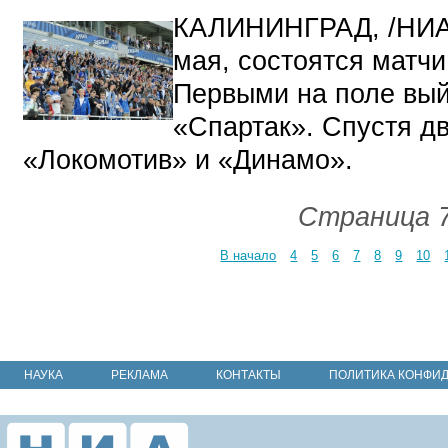
КАЛИНИНГРАД, /НИА
мая, состоятся матчи
Первыми на поле вый
«Спартак». Спустя дв
«Локомотив» и «Динамо».
Страница 7
В начало
4
5
6
7
8
9
10
НАУКА
РЕКЛАМА
КОНТАКТЫ
ПОЛИТИКА КОНФИ