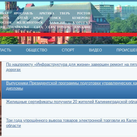
ВКАЗ
ЯРОСЛАВЛЬ
АРКТИКА
ТВЕРЬ
РОСТОВ
БИРСК
АЛТАЙ
КРЫМ
ТОМСК
КЕМЕРОВО
ВОСТОК
ЖЕЛЕЗНОГОРСК
ХАКАСИЯ
КАМЧАТКА
ТИЯ
ЗАБАЙКАЛЬЕ
САХА
СЕВАСТОПОЛЬ
САХАЛИН
ЛАСТЬ
ОБЩЕСТВО
СПОРТ
ВИДЕО
ПРОИСШЕ
РЕКЛАМА
КОНТАКТЫ
ПОЛИТИКА КОНФИДЕНЦИАЛЬНО
По нацпроекту «Инфраструктура для жизни» завершен ремонт на пят
дорогах
Выпускники Президентской программы подготовки управленческих к
дипломы
Жилищные сертификаты получили 20 жителей Калининградской обла
Три года упрощённого вывоза товаров электронной торговли из Кали
области