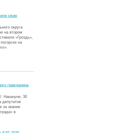
вили свою
ного округа
ю на втором
стивале «Гроздь»,
тлогорске на
лл».
ного гражданина
 Накануне, 30
а депутатов
е за звание
града» в
в ЕДГ-2026