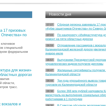
Новости дня
Сборная региона завоевала 17 при
07:07
«Кубке защитников Отечества» по Северо-З
а 17 призовых
 Отечества» по
По нацпроекту «Инфраструктура д
07:03
ремонт на пяти областных дорогах
– ключевое
Отправление пассажиров с вокзало
06:59
нов специальной
Калининградской железной дороги увеличил
адном федеральном
январе-июле
Выпускники Президентской програ
06:57
управленческих кадров получили дипломы
ктура для жизни»
Жилищные сертификаты получили 
08:47
областных дорогах
Калининградской области
звития
Три года упрощённого вывоза това
08:44
й области,
торговли из Калининградской области
етров трасс.
Более 366 млн рублей направила К
08:38
магистраль на выполнение социальных обя
работниками в 1 полугодии
 вокзалов и
В Советске обсудили экологически
08:35