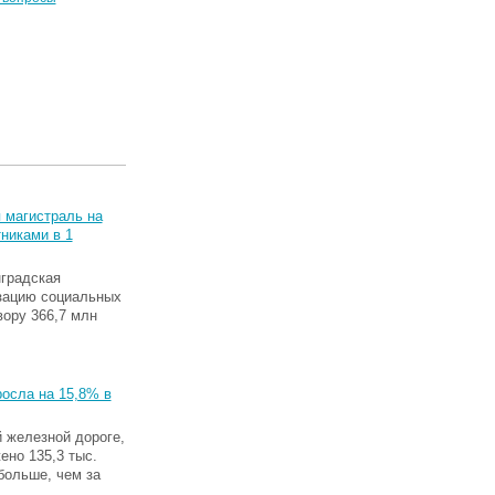
 магистраль на
никами в 1
нградская
зацию социальных
вору 366,7 млн
росла на 15,8% в
 железной дороге,
ено 135,3 тыс.
больше, чем за