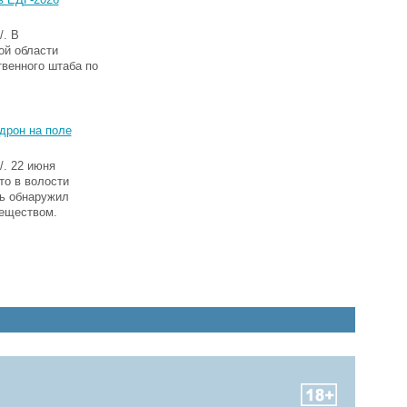
. В
ой области
венного штаба по
дрон на поле
. 22 июня
о в волости
ь обнаружил
веществом.