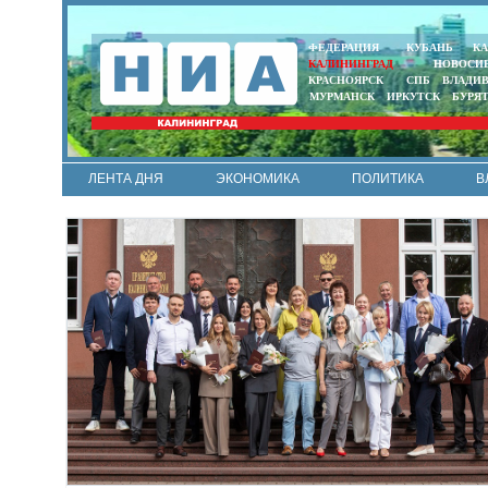
ФЕДЕРАЦИЯ
КУБАНЬ
КА
КАЛИНИНГРАД
НОВОСИ
КРАСНОЯРСК
СПБ
ВЛАДИ
МУРМАНСК
ИРКУТСК
БУРЯ
ЛЕНТА ДНЯ
ЭКОНОМИКА
ПОЛИТИКА
В
АРМИЯ И ФЛОТ
МУНИЦИПАЛИТЕТЫ
НАУКА