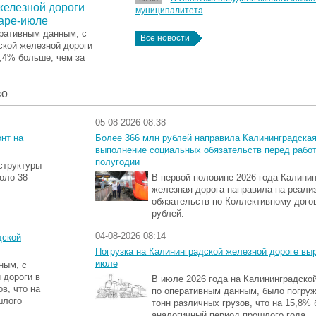
железной дороги
муниципалитета
варе-июле
еративным данным, с
Все новости
ской железной дороги
4,4% больше, чем за
во
05-08-2026 08:38
нт на
Более 366 млн рублей направила Калининградская
выполнение социальных обязательств перед работ
полугодии
структуры
оло 38
В первой половине 2026 года Калини
железная дорога направила на реали
обязательств по Коллективному дого
рублей.
04-08-2026 08:14
дской
Погрузка на Калининградской железной дороге вы
июле
ным, с
 дороги в
В июле 2026 года на Калининградской
в, что на
по оперативным данным, было погруж
шлого
тонн различных грузов, что на 15,8% 
аналогичный период прошлого года.