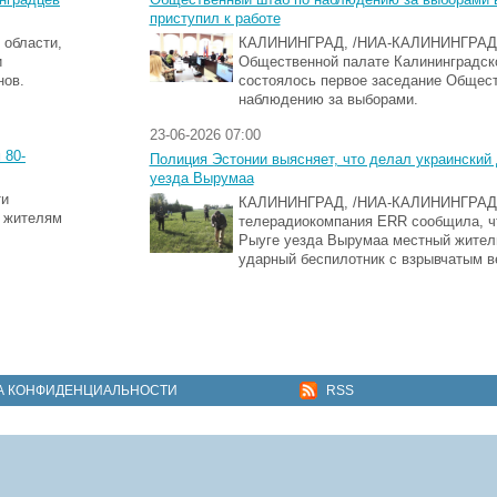
приступил к работе
 области,
КАЛИНИНГРАД, /НИА-КАЛИНИНГРАД/
и
Общественной палате Калининградск
нов.
состоялось первое заседание Общест
наблюдению за выборами.
23-06-2026 07:00
 80-
Полиция Эстонии выясняет, что делал украинский 
уезда Вырумаа
ти
КАЛИНИНГРАД, /НИА-КАЛИНИНГРАД/
я жителям
телерадиокомпания ERR сообщила, чт
Рыуге уезда Вырумаа местный жител
ударный беспилотник с взрывчатым 
А КОНФИДЕНЦИАЛЬНОСТИ
RSS