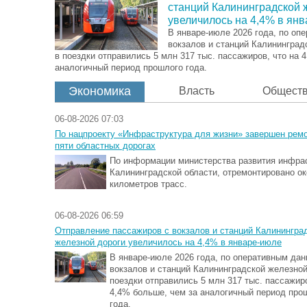
станций Калининградской 
увеличилось на 4,4% в ян
В январе-июле 2026 года, по оп
вокзалов и станций Калининград
в поездки отправились 5 млн 317 тыс. пассажиров, что на 
аналогичный период прошлого года.
Экономика
Власть
Общест
06-08-2026 07:03
По нацпроекту «Инфраструктура для жизни» завершен ремо
пяти областных дорогах
По информации министерства развития инфра
Калининградской области, отремонтировано ок
километров трасс.
06-08-2026 06:59
Отправление пассажиров с вокзалов и станций Калинингра
железной дороги увеличилось на 4,4% в январе-июле
В январе-июле 2026 года, по оперативным дан
вокзалов и станций Калининградской железной
поездки отправились 5 млн 317 тыс. пассажиро
4,4% больше, чем за аналогичный период про
года.