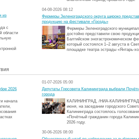
04-08-2026 08:12
и из
Фермеры Зеленоградского округа широко предста
продукцию на фестивале «Гроздь»
ода с
Фермеры Зеленоградского муниципаль
й области
достойно представили свою продукци
альную
Балтийском эногастрономическом фе
который состоялся 1–2 августа в Све
ктронной
площадке театра эстрады «Янтарь-хо
твия
01-07-2026 05:00
ябре 2026
Депутаты Горсовета Калининграда выбрали Почёт
города
ти начала
КАЛИНИНГРАД, /НИА-КАЛИНИНГРАД/.
атели,
июня, на заседании городского Совет
осования
Калининграда состоялось голосовани
частках
«Почётный гражданин города Калинин
2026 году.
30-06-2026 08:00
нградцев
Общественный штаб по наблюдению за выборами 