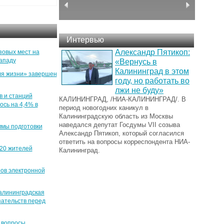
Интервью
Александр Пятикоп:
зовых мест на
ападу
«Вернусь в
Калининград в этом
ля жизни» завершен
году, но работать во
лжи не буду»
в и станций
КАЛИНИНГРАД, /НИА-КАЛИНИНГРАД/. В
ось на 4,4% в
период новогодних каникул в
Калининградскую область из Москвы
наведался депутат Госдумы VII созыва
ммы подготовки
Александр Пятикоп, который согласился
ответить на вопросы корреспондента НИА-
20 жителей
Калининград.
ров электронной
алининградская
зательств перед
е вопросы