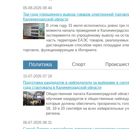
05-08-2026 08:44
Три года упрощённого вывоза товаров электронной торговл
Калининградской области
В этом году 31 июля исполнилось ровно три г
момента начала проведения в Калининградско
эксперимента по упрощённому вывозу на ост
часть территории ЕАЭС товаров, реализуемых
дистанционным способом через площадки эле
торговли, функционирующие в Интернете.
Политика
Спорт
Происшес
15-07-2026 07:18
Подготовка кандидатов в наблюдатели за выборами в сент
года стартовала в Калининградской области
Общественная палата Калининградской облас
обучение кандидатов в общественные наблюд
которые должны обеспечить прозрачность гол
18, 19 и 20 сентября на всех избирательных у
региона.
06-07-2026 08:31
Сергей Лавров и российские дипломаты поздравили калини