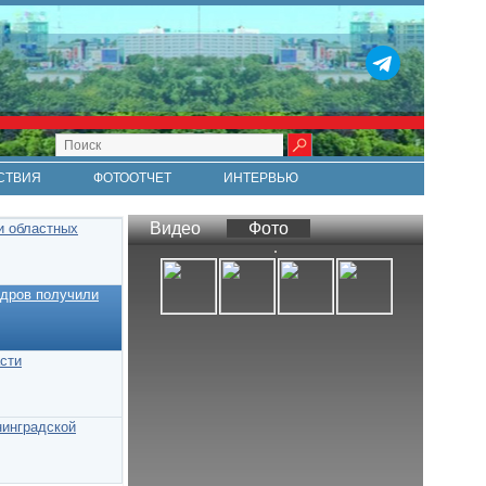
СТВИЯ
ФОТООТЧЕТ
ИНТЕРВЬЮ
СТИ
RSS
Видео
Фото
и областных
адров получили
сти
нинградской