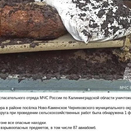
асательного отряда МЧС России по Калининградской области уничтож
ра в районе посёлка Ново-Каменское Черняховского муниципального ок
руга при проведении сельскохозяйственных работ была обнаружена 1 ф
оне все опасные находки.
1 взрывоопасных предметов, в том числе 87 авиабомб.