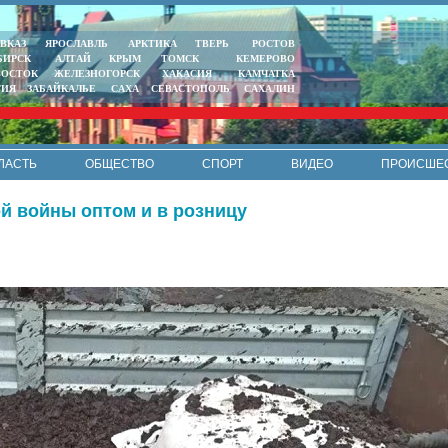
ВКАЗ
ЯРОСЛАВЛЬ
АРКТИКА
ТВЕРЬ
РОСТОВ
БИРСК
АЛТАЙ
КРЫМ
ТОМСК
КЕМЕРОВО
ВОСТОК
ЖЕЛЕЗНОГОРСК
ХАКАСИЯ
КАМЧАТКА
ТИЯ
ЗАБАЙКАЛЬЕ
САХА
СЕВАСТОПОЛЬ
САХАЛИН
ЛАСТЬ
ОБЩЕСТВО
СПОРТ
ВИДЕО
ПРОИСШЕ
РЕКЛАМА
КОНТАКТЫ
ПОЛИТИКА КОНФИДЕНЦИАЛЬНО
й войны оптом и в розницу