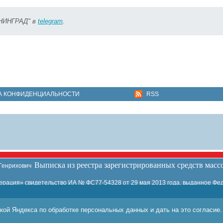
ИНИНГРАД" в
telegram
.
А КОНФИДЕНЦИАЛЬНОСТИ
RSS
Выписка из реестра зарегистрированных средств мас
 Генрихович
ация» свидетельство ИА № ФС77-54328 от 29 мая 2013 года, выданное Фед
кой Яндекса по обработке персональных данных и дать на это согласие