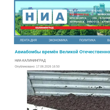
ФЕДЕРАЦИЯ
КУБАНЬ
КА
КАЛИНИНГРАД
НОВОСИ
КРАСНОЯРСК
СПБ
ВЛАДИ
МУРМАНСК
ИРКУТСК
БУРЯ
ЛЕНТА ДНЯ
ЭКОНОМИКА
ПОЛИТИКА
В
АРМИЯ И ФЛОТ
МУНИЦИПАЛИТЕТЫ
НАУКА
Авиабомбы времён Великой Отечественно
НИА-КАЛИНИНГРАД
Опубликовано: 17.06.2026 16:50