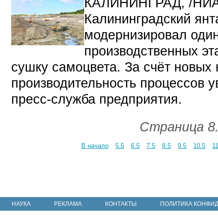
КАЛИНИНГРАД, /НИ
Калининградский янт
модернизировал один
производственных эта
сушку самоцвета. За счёт новых
производительность процессов у
пресс-служба предприятия.
Страница 8.
В начало
5.5
6.5
7.5
8.5
9.5
10.5
1
НАУКА
РЕКЛАМА
КОНТАКТЫ
ПОЛИТИКА КОНФИ