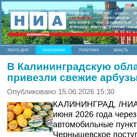
ФЕДЕРАЦИЯ
КУБАНЬ
КАВКАЗ
Я
КАЛИНИНГРАД
НОВОСИБИРСК
КРАСНОЯРСК
СПБ
ВЛАДИВОСТОК
МУРМАНСК
ИРКУТСК
БУРЯТИЯ
ЗАБА
ЛЕНТА ДНЯ
ЭКОНОМИКА
ПОЛИТИКА
ВЛАСТЬ
ИНТЕРВЬЮ
АРМИЯ И ФЛОТ
МУНИЦИПАЛИТЕТЫ
В Калининградскую обла
RSS
привезли свежие арбуз
Опубликовано 15.06.2026 15:30
КАЛИНИНГРАД, /НИА
июня 2026 года чере
автомобильные пункт
Чернышевское поступ