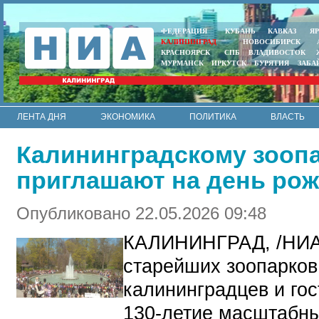
ФЕДЕРАЦИЯ
КУБАНЬ
КАВКАЗ
Я
КАЛИНИНГРАД
НОВОСИБИРСК
КРАСНОЯРСК
СПБ
ВЛАДИВОСТОК
МУРМАНСК
ИРКУТСК
БУРЯТИЯ
ЗАБА
ЛЕНТА ДНЯ
ЭКОНОМИКА
ПОЛИТИКА
ВЛАСТЬ
ИНТЕРВЬЮ
АРМИЯ И ФЛОТ
МУНИЦИПАЛИТЕТЫ
Калининградскому зоопар
RSS
приглашают на день ро
Опубликовано 22.05.2026 09:48
КАЛИНИНГРАД, /НИ
старейших зоопарков
калининградцев и гос
130-летие масштабн