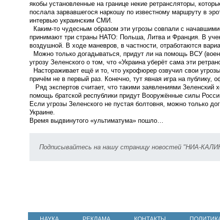
якобы установленные на границе некие ретрансляторы, которые
послала зарвавшегося наркошу по известному маршруту в эрот
интервью украинским СМИ.
Каким-то чудесным образом эти угрозы совпали с начавшими
принимают три страны НАТО: Польша, Литва и Франция. В уче
воздушной. В ходе маневров, в частности, отработаются вари
Можно только догадываться, придут ли на помощь ВСУ (воен
угрозу Зеленского о том, что «Украина уберёт сама эти ретран
Настораживает ещё и то, что укрофюрер озвучил свои угрозы 
причём не в первый раз. Конечно, тут явная игра на публику, 
Ряд экспертов считает, что такими заявлениями Зеленский хо
помощь братской республики придут Вооружённые силы России
Если угрозы Зеленского не пустая болтовня, можно только дог
Украине.
Время выдвинутого «ультиматума» пошло…
Подписывайтесь на нашу страницу новостей "НИА-КАЛ
НАУКА
РЕКЛАМА
КОНТАКТЫ
ПОЛИТИК