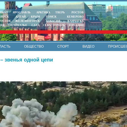
ВКАЗ
ЯРОСЛАВЛЬ
АРКТИКА
ТВЕРЬ
РОСТОВ
БИРСК
АЛТАЙ
КРЫМ
ТОМСК
КЕМЕРОВО
ВОСТОК
ЖЕЛЕЗНОГОРСК
ХАКАСИЯ
КАМЧАТКА
ТИЯ
ЗАБАЙКАЛЬЕ
САХА
СЕВАСТОПОЛЬ
САХАЛИН
ЛАСТЬ
ОБЩЕСТВО
СПОРТ
ВИДЕО
ПРОИСШЕ
РЕКЛАМА
КОНТАКТЫ
ПОЛИТИКА КОНФИДЕНЦИАЛЬНО
– звенья одной цепи