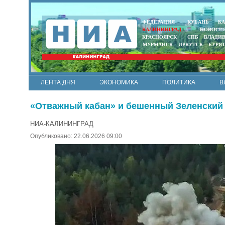
ФЕДЕРАЦИЯ
КУБАНЬ
КА
КАЛИНИНГРАД
НОВОСИ
КРАСНОЯРСК
СПБ
ВЛАДИ
МУРМАНСК
ИРКУТСК
БУРЯ
ЛЕНТА ДНЯ
ЭКОНОМИКА
ПОЛИТИКА
В
АРМИЯ И ФЛОТ
МУНИЦИПАЛИТЕТЫ
НАУКА
«Отважный кабан» и бешенный Зеленский 
НИА-КАЛИНИНГРАД
Опубликовано: 22.06.2026 09:00