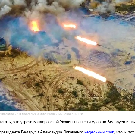
 информации и массовых коммуникаций Минобороны РФ
ать, что угроза бандеровской Украины нанести удар по Беларуси и на
 президента Беларуси Александра Лукашенко
недельный срок
, чтобы то