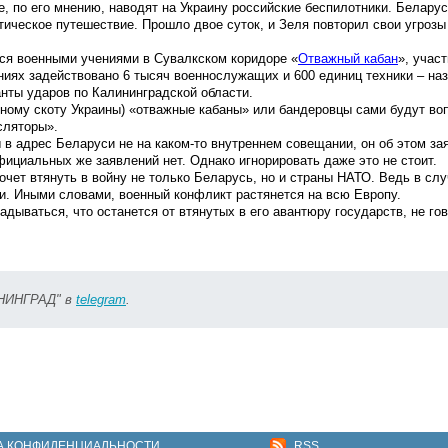
, по его мнению, наводят на Украину российские беспилотники. Беларус
ическое путешествие. Прошло двое суток, и Зеля повторил свои угрозы
ся военными учениями в Сувалкском коридоре «
Отважный кабан
», учас
ниях задействовано 6 тысяч военнослужащих и 600 единиц техники – на
анты ударов по Калининградской области.
ному скоту Украины) «отважные кабаны» или бандеровцы сами будут во
сляторы».
в адрес Беларуси не на каком-то внутреннем совещании, он об этом за
официальных же заявлений нет. Однако игнорировать даже это не стоит.
чет втянуть в войну не только Беларусь, но и страны НАТО. Ведь в слу
. Иными словами, военный конфликт растянется на всю Европу.
адываться, что останется от втянутых в его авантюру государств, не го
ИНИНГРАД" в
telegram
.
А КОНФИДЕНЦИАЛЬНОСТИ
RSS