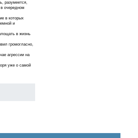
ь, разумеется,
 в очередном
тие в которых
земной и
площать в жизнь
явил громогласно,
чае агрессии на
воря уже о самой