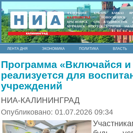
ФЕДЕРАЦИЯ
КУБАНЬ
КАВКАЗ
Я
КАЛИНИНГРАД
НОВОСИБИРСК
КРАСНОЯРСК
СПБ
ВЛАДИВОСТОК
МУРМАНСК
ИРКУТСК
БУРЯТИЯ
ЗАБА
ЛЕНТА ДНЯ
ЭКОНОМИКА
ПОЛИТИКА
ВЛАСТЬ
ИНТЕРВЬЮ
АРМИЯ И ФЛОТ
МУНИЦИПАЛИТЕТЫ
Программа «Включайся и 
RSS
реализуется для воспит
учреждений
НИА-КАЛИНИНГРАД
Опубликовано: 01.07.2026 09:34
Участник