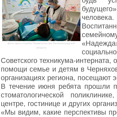
будь ус
будущего
человека.
Воспитан
семейн
«Надежда
фото пресс-службы Правительства Калининградской
области
социально
Советского техникума-интерната, 
помощи семье и детям в Черняхо
организациях региона, посещают э
В течение июня ребята прошли п
стоматологической поликлинике
центре, гостинице и других органи
«Мы видим, какие перспективы п