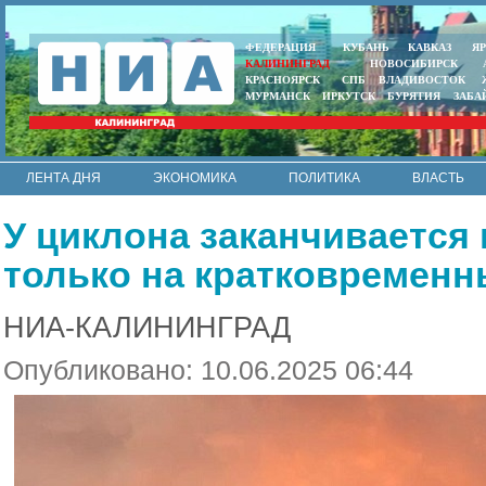
ФЕДЕРАЦИЯ
КУБАНЬ
КАВКАЗ
Я
КАЛИНИНГРАД
НОВОСИБИРСК
КРАСНОЯРСК
СПБ
ВЛАДИВОСТОК
МУРМАНСК
ИРКУТСК
БУРЯТИЯ
ЗАБА
ЛЕНТА ДНЯ
ЭКОНОМИКА
ПОЛИТИКА
ВЛАСТЬ
ИНТЕРВЬЮ
АРМИЯ И ФЛОТ
МУНИЦИПАЛИТЕТЫ
У циклона заканчивается 
RSS
только на кратковремен
НИА-КАЛИНИНГРАД
Опубликовано: 10.06.2025 06:44