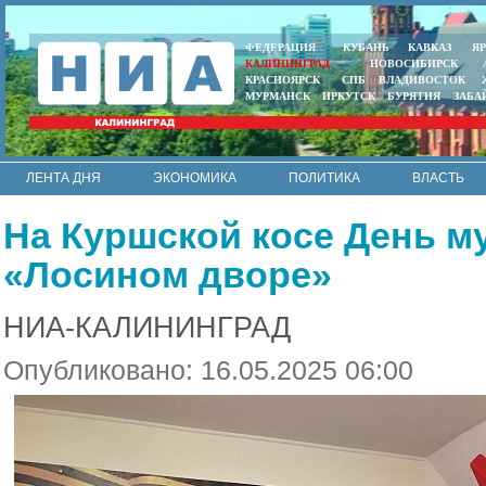
ФЕДЕРАЦИЯ
КУБАНЬ
КАВКАЗ
Я
КАЛИНИНГРАД
НОВОСИБИРСК
КРАСНОЯРСК
СПБ
ВЛАДИВОСТОК
МУРМАНСК
ИРКУТСК
БУРЯТИЯ
ЗАБА
ЛЕНТА ДНЯ
ЭКОНОМИКА
ПОЛИТИКА
ВЛАСТЬ
ИНТЕРВЬЮ
АРМИЯ И ФЛОТ
МУНИЦИПАЛИТЕТЫ
На Куршской косе День м
RSS
«Лосином дворе»
НИА-КАЛИНИНГРАД
Опубликовано: 16.05.2025 06:00