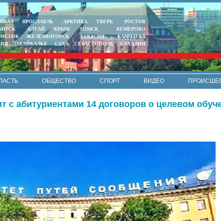
ВКАЗ
ЯРОСЛАВЛЬ
АРКТИКА
ТВЕРЬ
РОСТОВ
БИРСК
АЛТАЙ
КРЫМ
ТОМСК
КЕМЕРОВО
ВОСТОК
ЖЕЛЕЗНОГОРСК
ХАКАСИЯ
КАМЧАТКА
ТИЯ
ЗАБАЙКАЛЬЕ
САХА
СЕВАСТОПОЛЬ
САХАЛИН
ЛАСТЬ
ОБЩЕСТВО
СПОРТ
ВИДЕО
ПРОИСШЕ
РЕКЛАМА
КОНТАКТЫ
ПОЛИТИКА КОНФИДЕНЦИАЛЬНО
т с абитуриентами 14 договоров о целевом обуч