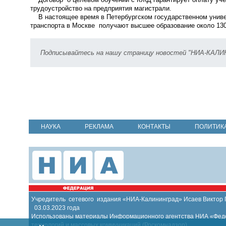
трудоустройство на предприятия магистрали.
В настоящее время в Петербургском государственном униве
транспорта в Москве получают высшее образование около 130
Подписывайтесь на нашу страницу новостей "НИА-КАЛ
НАУКА
РЕКЛАМА
КОНТАКТЫ
ПОЛИТИК
Учредитель сетевого издания «НИА-Калининград» Исаев Виктор
03.03.2023 года
Использованы материалы Информационного агентства НИА «Федер
технологий и массовых коммуникаций (Роскомнадзор)