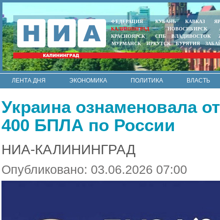
ФЕДЕРАЦИЯ
КУБАНЬ
КАВКАЗ
Я
КАЛИНИНГРАД
НОВОСИБИРСК
КРАСНОЯРСК
СПБ
ВЛАДИВОСТОК
МУРМАНСК
ИРКУТСК
БУРЯТИЯ
ЗАБА
ЛЕНТА ДНЯ
ЭКОНОМИКА
ПОЛИТИКА
ВЛАСТЬ
ИНТЕРВЬЮ
АРМИЯ И ФЛОТ
МУНИЦИПАЛИТЕТЫ
Украина ознаменовала о
RSS
400 БПЛА по России
НИА-КАЛИНИНГРАД
Опубликовано: 03.06.2026 07:00