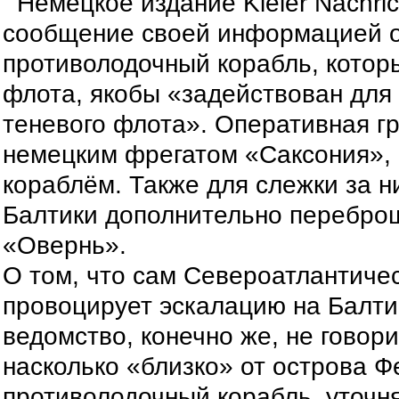
Немецкое издание Kieler Nachric
сообщение своей информацией о
противолодочный корабль, котор
флота, якобы «задействован для
теневого флота». Оперативная г
немецким фрегатом «Саксония», 
кораблём. Также для слежки за н
Балтики дополнительно перебро
«Овернь».
О том, что сам Североатлантиче
провоцирует эскалацию на Балти
ведомство, конечно же, не говорит
насколько «близко» от острова 
противолодочный корабль, уточня