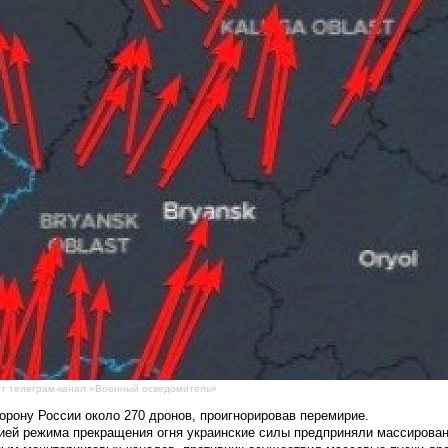
т телеграм-канал «Военный осведомитель»
ону России около 270 дронов, проигнорировав перемирие.
ией режима прекращения огня украинские силы предприняли массирован