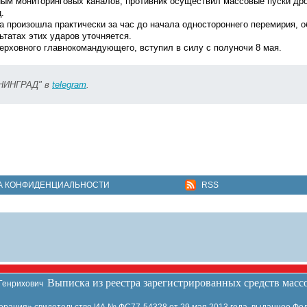
ым мониторинговых каналов, противник осуществил массовые пуски дро
.
 произошла практически за час до начала одностороннего перемирия, 
татах этих ударов уточняется.
рховного главнокомандующего, вступил в силу с полуночи 8 мая.
ИНИНГРАД" в
telegram
.
А КОНФИДЕНЦИАЛЬНОСТИ
RSS
Выписка из реестра зарегистрированных средств мас
 Генрихович