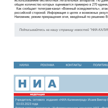
использованием беспилотных летательных аппаратов. По данн
общее количество которых оценивается примерно в 270 единиц
Как сообщает телеграм-канал «Военный осведомитель», атака
российской стороной. Информация о целях и возможных резуль
Напомним, режим прекращения огня, введённый по решению Ве
Подписывайтесь на нашу страницу новостей "НИА-КАЛ
НАУКА
РЕКЛАМА
КОНТАКТЫ
ПОЛИТИК
Учредитель сетевого издания «НИА-Калининград» Исаев Виктор
03.03.2023 года