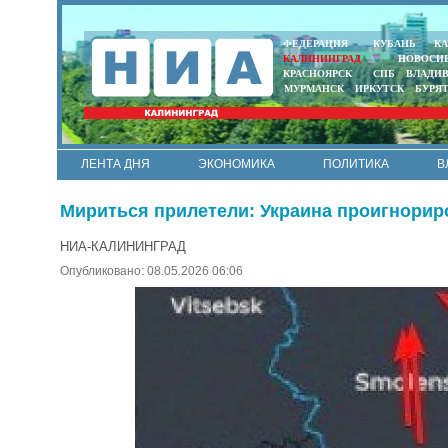
ФЕДЕРАЦИЯ
КУБАНЬ
КА
КАЛИНИНГРАД
НОВОСИ
КРАСНОЯРСК
СПБ
ВЛАДИ
МУРМАНСК
ИРКУТСК
БУРЯ
ЛЕНТА ДНЯ
ЭКОНОМИКА
ПОЛИТИКА
В
АРМИЯ И ФЛОТ
МУНИЦИПАЛИТЕТЫ
НАУКА
Мириться прилетели: Украина проигнорир
НИА-КАЛИНИНГРАД
Опубликовано: 08.05.2026 06:06