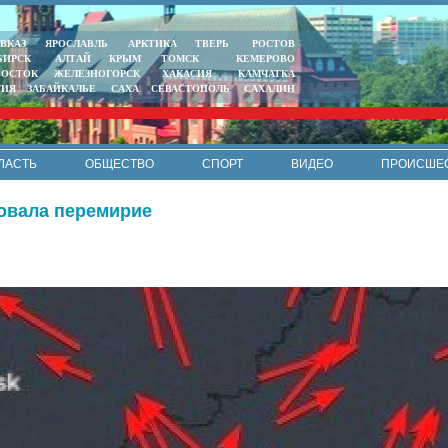
ВКАЗ
ЯРОСЛАВЛЬ
АРКТИКА
ТВЕРЬ
РОСТОВ
БИРСК
АЛТАЙ
КРЫМ
ТОМСК
КЕМЕРОВО
ВОСТОК
ЖЕЛЕЗНОГОРСК
ХАКАСИЯ
КАМЧАТКА
ТИЯ
ЗАБАЙКАЛЬЕ
САХА
СЕВАСТОПОЛЬ
САХАЛИН
ЛАСТЬ
ОБЩЕСТВО
СПОРТ
ВИДЕО
ПРОИСШЕ
РЕКЛАМА
КОНТАКТЫ
ПОЛИТИКА КОНФИДЕНЦИАЛЬНО
овала перемирие