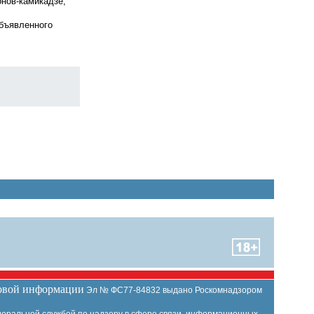
нов-камикадзе,
объявленного
совой информации
Эл № ФС77-84832 выдано Роскомнадзором