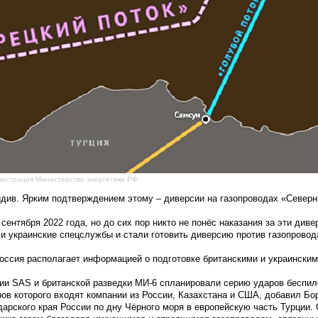
юстрация Министерство энергетики РФ
идив. Ярким подтверждением этому – диверсии на газопроводах «Северн
тября 2022 года, но до сих пор никто не понёс наказания за эти дивер
и украинские спецслужбы и стали готовить диверсию против газопровод
оссия располагает информацией о подготовке британскими и украински
мии SAS и британской разведки МИ-6 спланировали серию ударов беспил
ов которого входят компании из России, Казахстана и США, добавил Бо
дарского края России по дну Чёрного моря в европейскую часть Турции