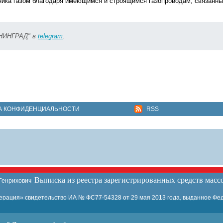
дника газом благодаря имеющимся и строящимся газопроводам, связанн
ИНИНГРАД" в
telegram
.
А КОНФИДЕНЦИАЛЬНОСТИ
RSS
Выписка из реестра зарегистрированных средств мас
 Генрихович
ация» свидетельство ИА № ФС77-54328 от 29 мая 2013 года, выданное Фед