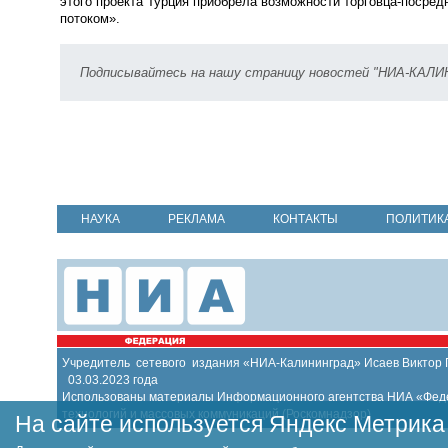
этого проекта Турция приобрела возможности торговца-посре
потоком».
Подписывайтесь на нашу страницу новостей "НИА-КАЛ
НАУКА
РЕКЛАМА
КОНТАКТЫ
ПОЛИТИК
Учредитель сетевого издания «НИА-Калининград» Исаев Виктор
03.03.2023 года
Использованы материалы Информационного агентства НИА «Федер
технологий и массовых коммуникаций (Роскомнадзор)
На сайте используется Яндекс Метрика