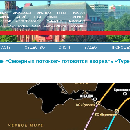
ВКАЗ
ЯРОСЛАВЛЬ
АРКТИКА
ТВЕРЬ
РОСТОВ
БИРСК
АЛТАЙ
КРЫМ
ТОМСК
КЕМЕРОВО
ВОСТОК
ЖЕЛЕЗНОГОРСК
ХАКАСИЯ
КАМЧАТКА
ТИЯ
ЗАБАЙКАЛЬЕ
САХА
СЕВАСТОПОЛЬ
САХАЛИН
ЛАСТЬ
ОБЩЕСТВО
СПОРТ
ВИДЕО
ПРОИСШЕ
РЕКЛАМА
КОНТАКТЫ
ПОЛИТИКА КОНФИДЕНЦИАЛЬНО
е «Северных потоков» готовятся взорвать «Туре