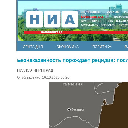
ФЕДЕРАЦИЯ
КУБАНЬ
КА
КАЛИНИНГРАД
НОВОСИ
КРАСНОЯРСК
СПБ
ВЛАДИ
МУРМАНСК
ИРКУТСК
БУРЯ
ЛЕНТА ДНЯ
ЭКОНОМИКА
ПОЛИТИКА
В
АРМИЯ И ФЛОТ
МУНИЦИПАЛИТЕТЫ
НАУКА
Безнаказанность порождает рецидив: посл
НИА-КАЛИНИНГРАД
Опубликовано: 16.10.2025 08:26