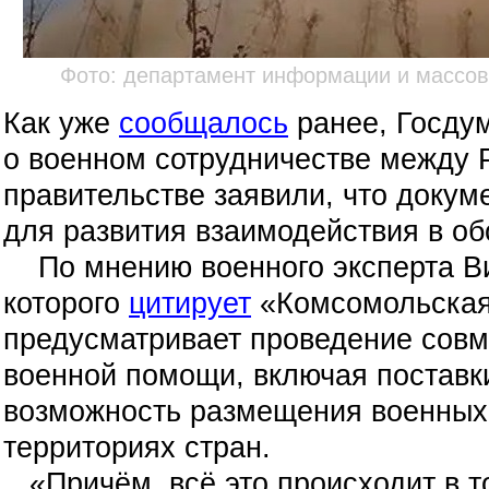
Фото: департамент информации и массо
Как уже
сообщалось
ранее, Госду
о военном сотрудничестве между Р
правительстве заявили, что докум
для развития взаимодействия в о
По мнению военного эксперта Ви
которого
цитирует
«Комсомольская
предусматривает проведение совм
военной помощи, включая поставки
возможность размещения военных 
территориях стран.
«Причём, всё это происходит в т