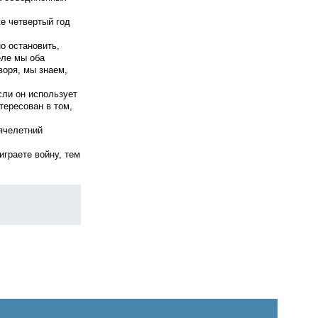
е четвертый год
о остановить,
еле мы оба
воря, мы знаем,
сли он использует
тересован в том,
ячелетний
играете войну, тем