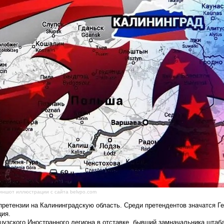
иншот иллюстрации с сайта belvpo.com
 претензии на Калининградскую область. Среди претендентов значатся Г
ция.
узского Иностранного легиона в отставке, бывший замначальника штаб