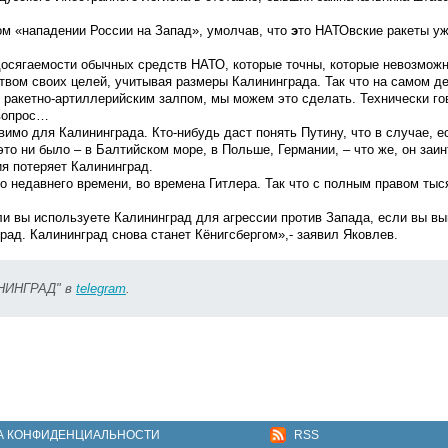
м «нападении России на Запад», умолчав, что
э
то НАТОвские ракеты уж
 досягаемости обычных средств НАТО
, которые точны, которые невозможн
твом своих целей, учитывая размеры Калининграда
. Так что на самом д
 ракетно-артиллерийским залпом, мы можем это сделать
. Технически го
 вопрос…
вимо для Калининграда.
Кто-нибудь даст понять Путину, что в случае, е
это ни было – в Балтийском море, в Польше, Германии, – что же, он заин
ия потеряет Калининград.
 недавнего времени, во времена Гитлера. Так что с полным правом тыс
.
и вы используете Калининград для агрессии против Запада, если вы вы
град. Калининград снова станет Кёнигсбергом
»,- заявил Яковлев.
ИНИНГРАД" в
telegram
.
А КОНФИДЕНЦИАЛЬНОСТИ
RSS