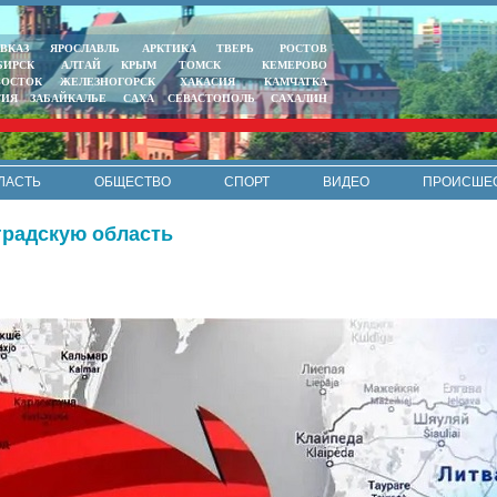
ВКАЗ
ЯРОСЛАВЛЬ
АРКТИКА
ТВЕРЬ
РОСТОВ
БИРСК
АЛТАЙ
КРЫМ
ТОМСК
КЕМЕРОВО
ВОСТОК
ЖЕЛЕЗНОГОРСК
ХАКАСИЯ
КАМЧАТКА
ТИЯ
ЗАБАЙКАЛЬЕ
САХА
СЕВАСТОПОЛЬ
САХАЛИН
ЛАСТЬ
ОБЩЕСТВО
СПОРТ
ВИДЕО
ПРОИСШЕ
РЕКЛАМА
КОНТАКТЫ
ПОЛИТИКА КОНФИДЕНЦИАЛЬНО
градскую область