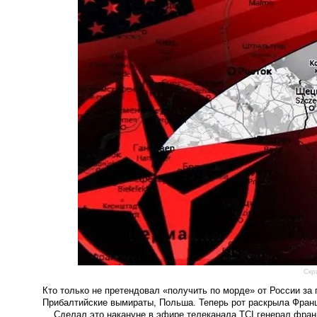
Скр
Кто только не претендовал «получить по морде» от России за
Прибалтийские вымираты, Польша. Теперь рот раскрыла Фран
Сделал это накануне в эфире телеканала TCI генерал франц