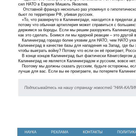
сил НАТО в Европе Мишель Яковлев.
Отставной француз несколько раз упомянул о гипотетическо
бьют по территории РФ, убивая русских.
«
То, что развернуто в Калининграде, находится в пределах
потому что
обычная артиллерия может справиться с большинс
держимся за бороды.
Если мы решим разоружить Калининград
как это сделать.
Боимся ли мы ядерной реакции – это другой
Калининград гораздо более уязвим для НАТО, чем НАТО уяз
Калининград в качестве базы для нападения на Запад, где бы 
чтобы выиграть войну? Потому что если он её проиграет, Росс
В конце концов Калининград был фактически Кёнигсбергом до
Калининград не является Калининградом и русским, вовсе нет
Поэтому
мы должны сказать русским, будьте осторожны, есл
лучше для вас. Если вы ее проиграете, вы потеряете Калинин
Подписывайтесь на нашу страницу новостей "НИА-КАЛ
НАУКА
РЕКЛАМА
КОНТАКТЫ
ПОЛИТИК