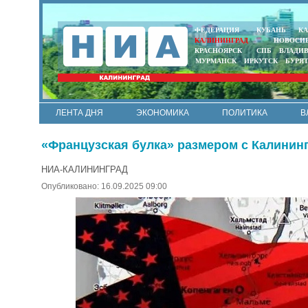
ФЕДЕРАЦИЯ
КУБАНЬ
КА
КАЛИНИНГРАД
НОВОСИ
КРАСНОЯРСК
СПБ
ВЛАДИ
МУРМАНСК
ИРКУТСК
БУРЯ
ЛЕНТА ДНЯ
ЭКОНОМИКА
ПОЛИТИКА
В
АРМИЯ И ФЛОТ
МУНИЦИПАЛИТЕТЫ
НАУКА
«Французская булка» размером с Калинин
НИА-КАЛИНИНГРАД
Опубликовано: 16.09.2025 09:00