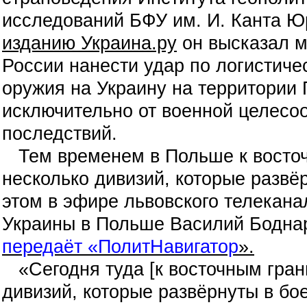
исследований БФУ им. И. Канта Ю
изданию Украина.ру
он высказал м
России нанести удар по логистиче
оружия на Украину на территории 
исключительно от военной целесоо
последствий.
Тем временем в Польше к восточ
несколько дивизий, которые развё
этом в эфире львовского телекана
Украины в Польше Василий Боднар
передаёт «ПолитНавигатор
».
«Сегодня туда [к восточным гран
дивизий, которые развёрнуты в бо