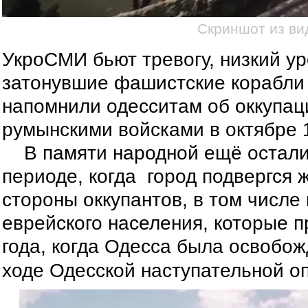
Скриншот из ви
УкроСМИ бьют тревогу, низкий у
затонувшие фашистские корабли
напомнили одесситам об оккупац
румынскими войсками в октябре 1
В памяти народной ещё остали
периоде, когда
город подвергся
стороны оккупантов, в том числ
еврейского населения, которые 
года, когда Одесса
освобожд
была
ходе Одесской наступательной о