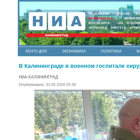
ФЕДЕРАЦИЯ
КУБАНЬ
КА
КАЛИНИНГРАД
НОВОСИ
КРАСНОЯРСК
СПБ
ВЛАДИ
МУРМАНСК
ИРКУТСК
БУРЯ
ЛЕНТА ДНЯ
ЭКОНОМИКА
ПОЛИТИКА
В
АРМИЯ И ФЛОТ
МУНИЦИПАЛИТЕТЫ
НАУКА
В Калининграде в военном госпитале хир
НИА-КАЛИНИНГРАД
Опубликовано: 31.05.2026 05:38