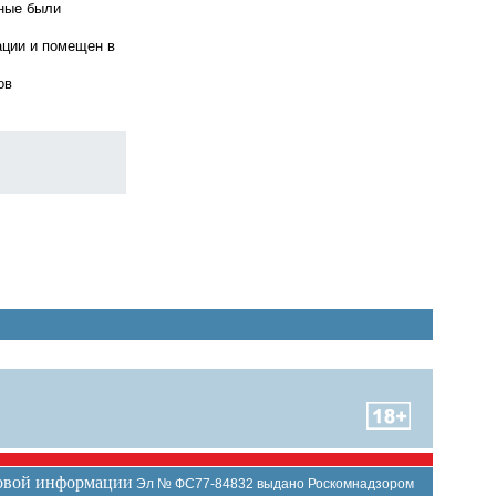
ьные были
ации и помещен в
ов
совой информации
Эл № ФС77-84832 выдано Роскомнадзором