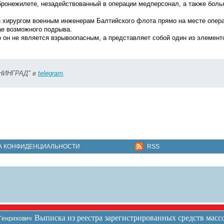
ронежилете, незадействованный в операции медперсонал, а также бол
н хирургом военным инженерам Балтийского флота прямо на месте опер
ае возможного подрыва.
о он не является взрывоопасным, а представляет собой один из элемент
ИНИНГРАД" в
telegram
.
А КОНФИДЕНЦИАЛЬНОСТИ
RSS
Выписка из реестра зарегистрированных средств мас
 Генрихович