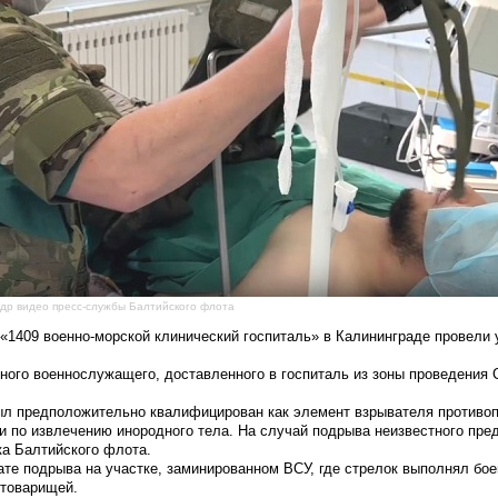
адр видео пресс-службы Балтийского флота
«1409 военно-морской клинический госпиталь» в Калининграде провели
ного военнослужащего, доставленного в госпиталь из зоны проведения
л предположительно квалифицирован как элемент взрывателя противоп
 по извлечению инородного тела. На случай подрыва неизвестного пре
а Балтийского флота.
те подрыва на участке, заминированном ВСУ, где стрелок выполнял бое
 товарищей.