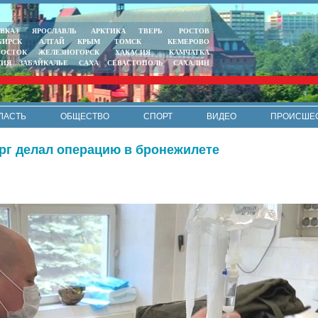
ВКАЗ
ЯРОСЛАВЛЬ
АРКТИКА
ТВЕРЬ
РОСТОВ
БИРСК
АЛТАЙ
КРЫМ
ТОМСК
КЕМЕРОВО
ВОСТОК
ЖЕЛЕЗНОГОРСК
ХАКАСИЯ
КАМЧАТКА
ТИЯ
ЗАБАЙКАЛЬЕ
САХА
СЕВАСТОПОЛЬ
САХАЛИН
ЛАСТЬ
ОБЩЕСТВО
СПОРТ
ВИДЕО
ПРОИСШЕ
РЕКЛАМА
КОНТАКТЫ
ПОЛИТИКА КОНФИДЕНЦИАЛЬНО
ург делал операцию в бронежилете