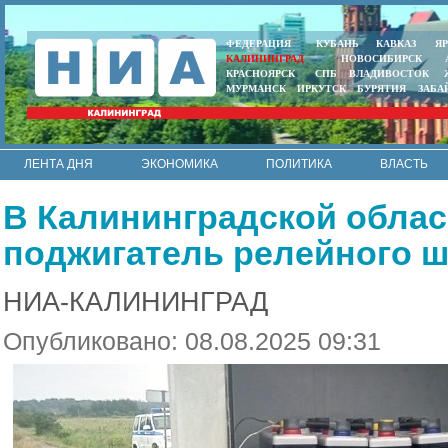
ФЕДЕРАЦИЯ
КУБАНЬ
КАВКАЗ
Я
КАЛИНИНГРАД
НОВОСИБИРСК
КРАСНОЯРСК
СПБ
ВЛАДИВОСТОК
МУРМАНСК
ИРКУТСК
БУРЯТИЯ
ЗАБА
ЛЕНТА ДНЯ
ЭКОНОМИКА
ПОЛИТИКА
ВЛАСТЬ
ИНТЕРВЬЮ
АРМИЯ И ФЛОТ
МУНИЦИПАЛИТЕТЫ
В Калининградской облас
RSS
поджигатель релейного ш
НИА-КАЛИНИНГРАД
Опубликовано: 08.08.2025 09:31