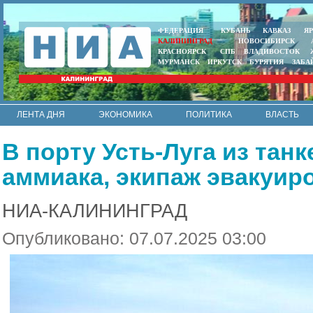
ФЕДЕРАЦИЯ
КУБАНЬ
КАВКАЗ
Я
КАЛИНИНГРАД
НОВОСИБИРСК
КРАСНОЯРСК
СПБ
ВЛАДИВОСТОК
МУРМАНСК
ИРКУТСК
БУРЯТИЯ
ЗАБА
ЛЕНТА ДНЯ
ЭКОНОМИКА
ПОЛИТИКА
ВЛАСТЬ
ИНТЕРВЬЮ
АРМИЯ И ФЛОТ
МУНИЦИПАЛИТЕТЫ
В порту Усть-Луга из тан
RSS
аммиака, экипаж эвакуир
НИА-КАЛИНИНГРАД
Опубликовано: 07.07.2025 03:00