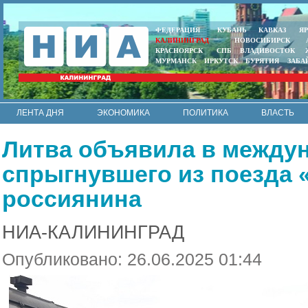
ФЕДЕРАЦИЯ
КУБАНЬ
КАВКАЗ
Я
КАЛИНИНГРАД
НОВОСИБИРСК
КРАСНОЯРСК
СПБ
ВЛАДИВОСТОК
МУРМАНСК
ИРКУТСК
БУРЯТИЯ
ЗАБА
ЛЕНТА ДНЯ
ЭКОНОМИКА
ПОЛИТИКА
ВЛАСТЬ
ИНТЕРВЬЮ
АРМИЯ И ФЛОТ
МУНИЦИПАЛИТЕТЫ
Литва объявила в между
RSS
спрыгнувшего из поезда 
россиянина
НИА-КАЛИНИНГРАД
Опубликовано: 26.06.2025 01:44