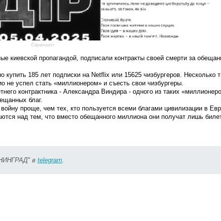
Скриншот
нные киевской пропагандой, подписали контракты своей смерти за обеща
купить 185 лет подписки на Netflix или 15625 чизбургеров. Несколько 
о не успел стать «миллионером» и съесть свои чизбургеры.
него контрактника - Александра Виндира - одного из таких «миллионеро
бещанных благ.
йну проще, чем тех, кто пользуется всеми благами цивилизации в Евр
ются над тем, что вместо обещанного миллиона они получат лишь билет
ИНИНГРАД" в
telegram
.