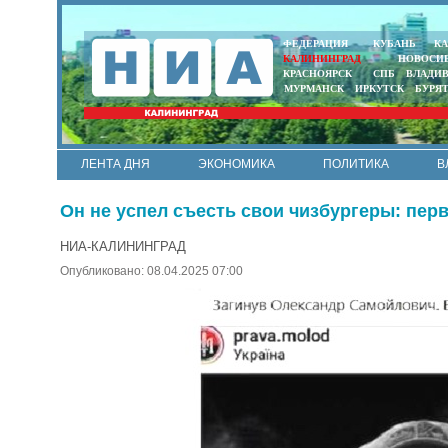
ФЕДЕРАЦИЯ
КУБАНЬ
КА
КАЛИНИНГРАД
НОВОСИ
КРАСНОЯРСК
СПБ
ВЛАДИ
МУРМАНСК
ИРКУТСК
БУРЯ
ЛЕНТА ДНЯ
ЭКОНОМИКА
ПОЛИТИКА
В
АРМИЯ И ФЛОТ
МУНИЦИПАЛИТЕТЫ
НАУКА
Он не успел съесть свои чизбургеры: пер
НИА-КАЛИНИНГРАД
Опубликовано: 08.04.2025 07:00