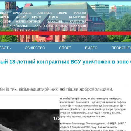
ВКАЗ
ЯРОСЛАВЛЬ
АРКТИКА
ТВЕРЬ
РОСТОВ
БИРСК
АЛТАЙ
КРЫМ
ТОМСК
КЕМЕРОВО
ВОСТОК
ЖЕЛЕЗНОГОРСК
ХАКАСИЯ
КАМЧАТКА
ТИЯ
ЗАБАЙКАЛЬЕ
САХА
СЕВАСТОПОЛЬ
САХАЛИН
ЛАСТЬ
ОБЩЕСТВО
СПОРТ
ВИДЕО
ПРОИСШЕ
РЕКЛАМА
КОНТАКТЫ
ПОЛИТИКА КОНФИДЕНЦИАЛЬНО
вый 18-летний контрактник ВСУ уничтожен в зоне