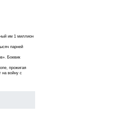
нный им 1 миллион
тысяч парней
в». Боевик
опе, прожигая
 на войну с