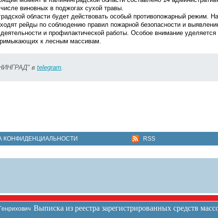
числе виновных в поджогах сухой травы.
градской области будет действовать особый противопожарный режим. На
оходят рейды по соблюдению правил пожарной безопасности и выявлени
 деятельности и профилактической работы. Особое внимание уделяется
 примыкающих к лесным массивам.
ИНИНГРАД" в
telegram
.
А КОНФИДЕНЦИАЛЬНОСТИ
RSS
Выписка из реестра зарегистрированных средств мас
 Генрихович