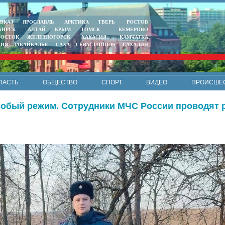
ВКАЗ
ЯРОСЛАВЛЬ
АРКТИКА
ТВЕРЬ
РОСТОВ
БИРСК
АЛТАЙ
КРЫМ
ТОМСК
КЕМЕРОВО
ВОСТОК
ЖЕЛЕЗНОГОРСК
ХАКАСИЯ
КАМЧАТКА
ТИЯ
ЗАБАЙКАЛЬЕ
САХА
СЕВАСТОПОЛЬ
САХАЛИН
ЛАСТЬ
ОБЩЕСТВО
СПОРТ
ВИДЕО
ПРОИСШЕ
РЕКЛАМА
КОНТАКТЫ
ПОЛИТИКА КОНФИДЕНЦИАЛЬНО
особый режим. Сотрудники МЧС России проводят