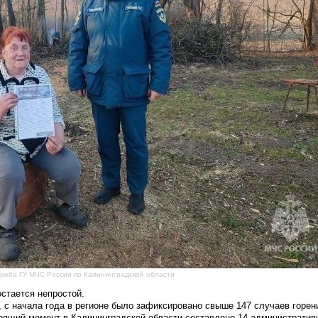
лужба ГУ МЧС России по Калининградской области
остается непростой.
с начала года в регионе было зафиксировано свыше 147 случаев горен
тоящий момент в Калининградской области составлено 14 административ