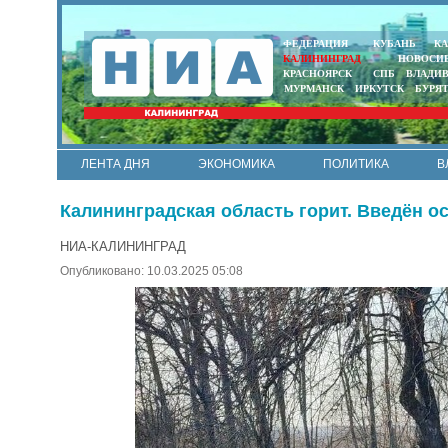
ФЕДЕРАЦИЯ
КУБАНЬ
КА
КАЛИНИНГРАД
НОВОСИ
КРАСНОЯРСК
СПБ
ВЛАДИ
МУРМАНСК
ИРКУТСК
БУРЯ
ЛЕНТА ДНЯ
ЭКОНОМИКА
ПОЛИТИКА
В
АРМИЯ И ФЛОТ
МУНИЦИПАЛИТЕТЫ
НАУКА
Калининградская область горит. Введён 
НИА-КАЛИНИНГРАД
Опубликовано: 10.03.2025 05:08