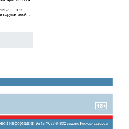
чиная с этих
ю нарушителей, в
совой информации
Эл № ФС77-84832 выдано Роскомнадзором