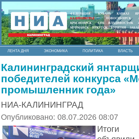
ФЕДЕРАЦИЯ
КУБАНЬ
КАВКАЗ
Я
КАЛИНИНГРАД
НОВОСИБИРСК
КРАСНОЯРСК
СПБ
ВЛАДИВОСТОК
МУРМАНСК
ИРКУТСК
БУРЯТИЯ
ЗАБА
ЛЕНТА ДНЯ
ЭКОНОМИКА
ПОЛИТИКА
ВЛАСТЬ
ИНТЕРВЬЮ
АРМИЯ И ФЛОТ
МУНИЦИПАЛИТЕТЫ
Калининградский янтарщи
RSS
победителей конкурса «
промышленник года»
НИА-КАЛИНИНГРАД
Опубликовано: 08.07.2026 08:07
Итоги в