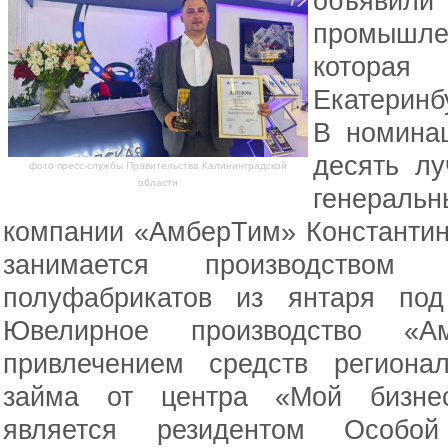
объяви
промышле
которая
Екатеринб
В номинац
десять лу
фото пресс-службы Правительства Калининградской
области
генеральн
компании «АмберТим» Константин
занимается производство
полуфабрикатов из янтаря под
Ювелирное производство «А
привлечением средств регионал
займа от центра «Мой бизнес
является резидентом Особо