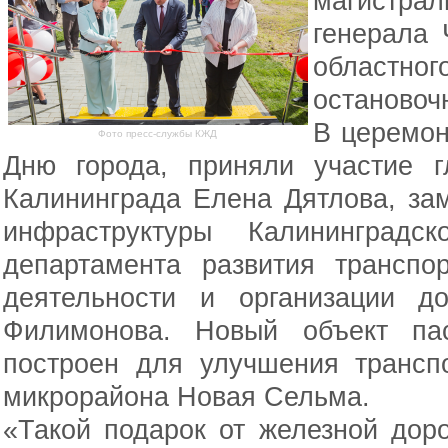
магистр
генерала 
областн
остановоч
В церемон
Фото пресс-службы КЖД
Дню города, приняли участие г
Калининграда Елена Дятлова, за
инфраструктуры Калининградс
департамента развития транспо
деятельности и организации д
Филимонова. Новый объект пас
построен для улучшения трансп
микрорайона Новая Сельма.
«Такой подарок от железной дор