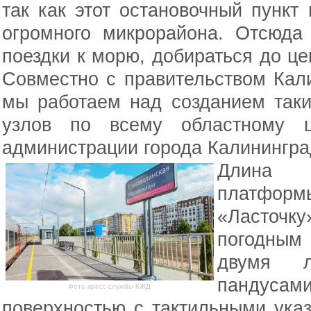
так как этот остановочный пункт 
огромного микрорайона. Отсюда
поездки к морю, добираться до цен
Совместно с правительством Кал
мы работаем над созданием таки
узлов по всему областному ц
администрации города Калинингра
Длина 
платформы
«Ласточ
погодны
двумя л
пандус
Фото пресс-службы КЖД
поверхностью с тактильными ука