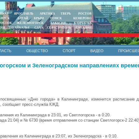
ВКАЗ
ЯРОСЛАВЛЬ
АРКТИКА
ТВЕРЬ
РОСТОВ
БИРСК
АЛТАЙ
КРЫМ
ТОМСК
КЕМЕРОВО
ВОСТОК
ЖЕЛЕЗНОГОРСК
ХАКАСИЯ
КАМЧАТКА
ТИЯ
ЗАБАЙКАЛЬЕ
САХА
СЕВАСТОПОЛЬ
САХАЛИН
ЛАСТЬ
ОБЩЕСТВО
СПОРТ
ВИДЕО
ПРОИСШЕ
РЕКЛАМА
КОНТАКТЫ
ПОЛИТИКА КОНФИДЕНЦИАЛЬНО
логорском и Зеленоградском направлениях време
, посвященных «Дню города» в Калининграде, изменится расписание 
х, сообщает пресс-служба КЖД.
ления из Калининграда в 23:01, из Светлогорска - в 0:20.
а 21:04) и № 6730 (время отправления со станции Светлогорск-2 22:40)
авления из Калининграда в 23:07, из Зеленоградска - в 0:10.