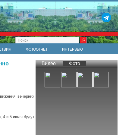
СТВИЯ
ФОТООТЧЕТ
ИНТЕРВЬЮ
СТИ
RSS
нно
Видео
Фото
движения вечерних
, 4 и 5 июля будут