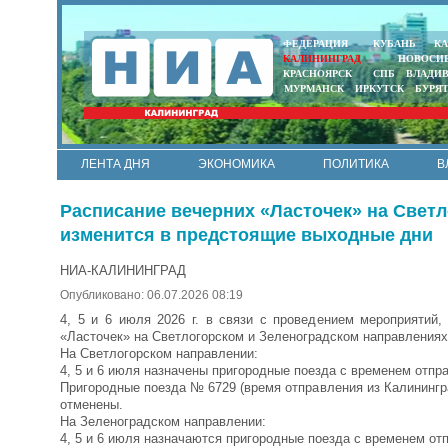
ФЕДЕРАЦИЯ
КУБАНЬ
КА
КАЛИНИНГРАД
НОВОСИ
КРАСНОЯРСК
СПБ
ВЛАДИ
МУРМАНСК
ИРКУТСК
БУРЯ
ЛЕНТА ДНЯ
ЭКОНОМИКА
ПОЛИТИКА
В
АРМИЯ И ФЛОТ
МУНИЦИПАЛИТЕТЫ
НАУКА
Расписание вечерних «Ласточек» на Свет
изменится в предстоящие выходные дни
НИА-КАЛИНИНГРАД
Опубликовано: 06.07.2026 08:19
4, 5 и 6 июля 2026 г. в связи с проведением мероприятий
«Ласточек» на Светлогорском и Зеленоградском направления
На Светлогорском направлении:
4, 5 и 6 июля назначены пригородные поезда с временем отправ
Пригородные поезда № 6729 (время отправления из Калининград
отменены.
На Зеленоградском направлении:
4, 5 и 6 июля назначаются пригородные поезда с временем отпр