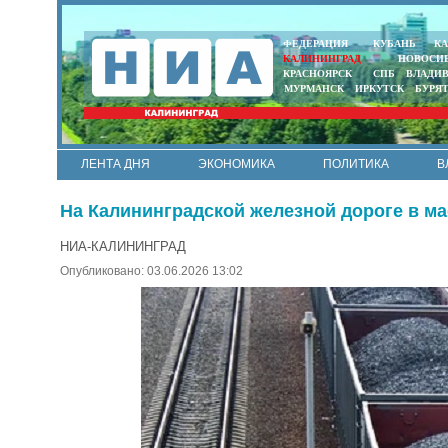
ФЕДЕРАЦИЯ
КУБАНЬ
КА
КАЛИНИНГРАД
НОВОСИ
КРАСНОЯРСК
СПБ
ВЛАДИ
МУРМАНСК
ИРКУТСК
БУРЯ
ЛЕНТА ДНЯ
ЭКОНОМИКА
ПОЛИТИКА
В
АРМИЯ И ФЛОТ
МУНИЦИПАЛИТЕТЫ
НАУКА
На Калининградской железной дороге в ма
НИА-КАЛИНИНГРАД
Опубликовано: 03.06.2026 13:02