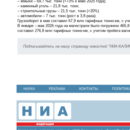
– жмыхи – 69,7 тыс. тонн (+73% к маю 2025 года);
– каменный уголь – 21,8 тыс. тонн;
– строительные грузы – 21,5 тыс. тонн (+20%)
– автомобили – 7 тыс. тонн (рост в 3,8 раза).
Грузооборот в мае
составил 67,9
млн
тарифных тонно-км, с уч
В январе – мае 2026 года на магистрали было погружено 465,8 
составил 276,8 млн
тарифных тонно-км, с учетом пробега ваго
Подписывайтесь на нашу страницу новостей "НИА-КАЛ
НАУКА
РЕКЛАМА
КОНТАКТЫ
ПОЛИТИК