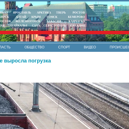
ВКАЗ
ЯРОСЛАВЛЬ
АРКТИКА
ТВЕРЬ
РОСТОВ
БИРСК
АЛТАЙ
КРЫМ
ТОМСК
КЕМЕРОВО
ВОСТОК
ЖЕЛЕЗНОГОРСК
ХАКАСИЯ
КАМЧАТКА
ТИЯ
ЗАБАЙКАЛЬЕ
САХА
СЕВАСТОПОЛЬ
САХАЛИН
ЛАСТЬ
ОБЩЕСТВО
СПОРТ
ВИДЕО
ПРОИСШЕ
РЕКЛАМА
КОНТАКТЫ
ПОЛИТИКА КОНФИДЕНЦИАЛЬНО
е выросла погрузка