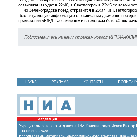
остановками будет в 22:40, в Светлогорск в 22:45 со всеми ос
Из Зеленоградска поезд отправится в 23:37, из Светлогорска
Всю актуальную информацию о расписании движения поездов 
приложении «РЖД Пассажирам» и в телеграм-боте «Электрич
Подписывайтесь на нашу страницу новостей "НИА-КАЛ
НАУКА
РЕКЛАМА
КОНТАКТЫ
ПОЛИТИК
Учредитель сетевого издания «НИА-Калининград» Исаев Виктор
03.03.2023 года
Использованы материалы Информационного агентства НИА «Федер