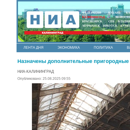
ФЕДЕРАЦИЯ
КУБАНЬ
КА
КАЛИНИНГРАД
НОВОСИ
КРАСНОЯРСК
СПБ
ВЛАДИ
МУРМАНСК
ИРКУТСК
БУРЯ
ЛЕНТА ДНЯ
ЭКОНОМИКА
ПОЛИТИКА
В
АРМИЯ И ФЛОТ
МУНИЦИПАЛИТЕТЫ
НАУКА
Назначены дополнительные пригородные 
НИА-КАЛИНИНГРАД
Опубликовано: 25.08.2025 09:55