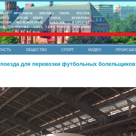
ВКАЗ
ЯРОСЛАВЛЬ
АРКТИКА
ТВЕРЬ
РОСТОВ
БИРСК
АЛТАЙ
КРЫМ
ТОМСК
КЕМЕРОВО
ВОСТОК
ЖЕЛЕЗНОГОРСК
ХАКАСИЯ
КАМЧАТКА
ТИЯ
ЗАБАЙКАЛЬЕ
САХА
СЕВАСТОПОЛЬ
САХАЛИН
ЛАСТЬ
ОБЩЕСТВО
СПОРТ
ВИДЕО
ПРОИСШЕ
РЕКЛАМА
КОНТАКТЫ
ПОЛИТИКА КОНФИДЕНЦИАЛЬНО
поезда для перевозки футбольных болельщиков