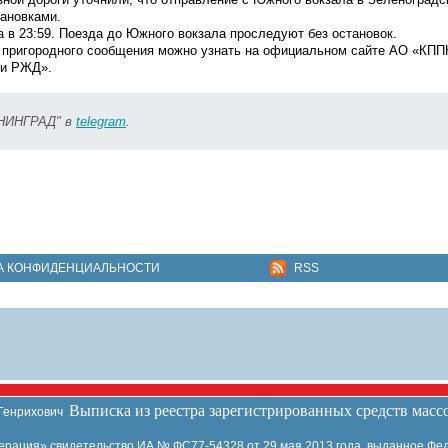
тановками.
 в 23:59. Поезда до Южного вокзала проследуют без остановок.
пригородного сообщения можно узнать на официальном сайте АО «КПП
ки РЖД».
ИНИНГРАД" в
telegram
.
А КОНФИДЕНЦИАЛЬНОСТИ
RSS
Выписка из реестра зарегистрированных средств мас
 Генрихович
ация» свидетельство ИА № ФС77-54328 от 29 мая 2013 года, выданное Фед