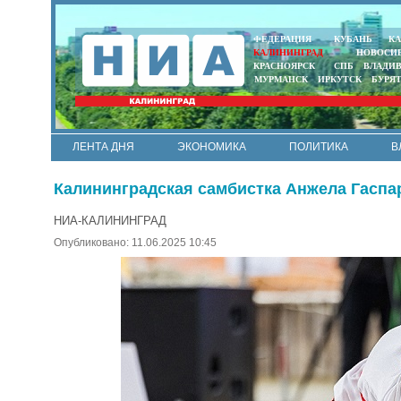
ФЕДЕРАЦИЯ
КУБАНЬ
КА
КАЛИНИНГРАД
НОВОСИ
КРАСНОЯРСК
СПБ
ВЛАДИ
МУРМАНСК
ИРКУТСК
БУРЯ
ЛЕНТА ДНЯ
ЭКОНОМИКА
ПОЛИТИКА
В
АРМИЯ И ФЛОТ
МУНИЦИПАЛИТЕТЫ
НАУКА
Калининградская самбистка Анжела Гаспа
НИА-КАЛИНИНГРАД
Опубликовано: 11.06.2025 10:45