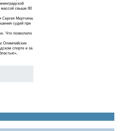
лининградской
ц массой свыше 80
и Сергея Мкртчяна
ешения судей при
ых. Что позволило
ом Олимпийских
дском спорте и за
бластью»,