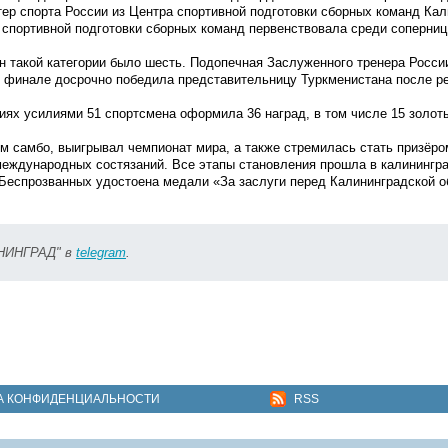
тер спорта России из Центра спортивной подготовки сборных команд Ка
а спортивной подготовки сборных команд первенствовала среди соперни
 такой категории было шесть. Подопечная Заслуженного тренера Росси
в финале досрочно победила представительницу Туркменистана после р
иях усилиями 51 спортсмена оформила 36 наград, в том числе 15 золот
м самбо, выигрывал чемпионат мира, а также стремилась стать призёр
международных состязаний. Все этапы становления прошла в калинингра
 Беспрозванных удостоена медали «За заслуги перед Калининградской о
ИНИНГРАД" в
telegram
.
А КОНФИДЕНЦИАЛЬНОСТИ
RSS