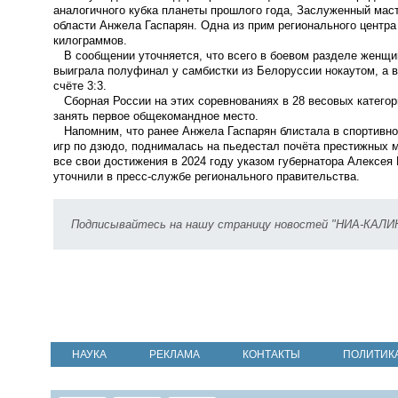
аналогичного кубка планеты прошлого года, Заслуженный мас
области Анжела Гаспарян. Одна из прим регионального центр
килограммов.
В сообщении уточняется, что всего в боевом разделе женщин
выиграла полуфинал у самбистки из Белоруссии нокаутом, а 
счёте 3:3.
Сборная России на этих соревнованиях в 28 весовых категор
занять первое общекомандное место.
Напомним, что ранее Анжела Гаспарян блистала в спортивно
игр по дзюдо, поднималась на пьедестал почёта престижных 
все свои достижения в 2024 году указом губернатора Алексея
уточнили в пресс-службе регионального правительства.
Подписывайтесь на нашу страницу новостей "НИА-КАЛ
НАУКА
РЕКЛАМА
КОНТАКТЫ
ПОЛИТИК