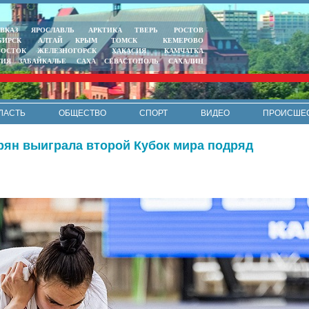
ВКАЗ
ЯРОСЛАВЛЬ
АРКТИКА
ТВЕРЬ
РОСТОВ
БИРСК
АЛТАЙ
КРЫМ
ТОМСК
КЕМЕРОВО
ВОСТОК
ЖЕЛЕЗНОГОРСК
ХАКАСИЯ
КАМЧАТКА
ТИЯ
ЗАБАЙКАЛЬЕ
САХА
СЕВАСТОПОЛЬ
САХАЛИН
ЛАСТЬ
ОБЩЕСТВО
СПОРТ
ВИДЕО
ПРОИСШЕ
РЕКЛАМА
КОНТАКТЫ
ПОЛИТИКА КОНФИДЕНЦИАЛЬНО
рян выиграла второй Кубок мира подряд