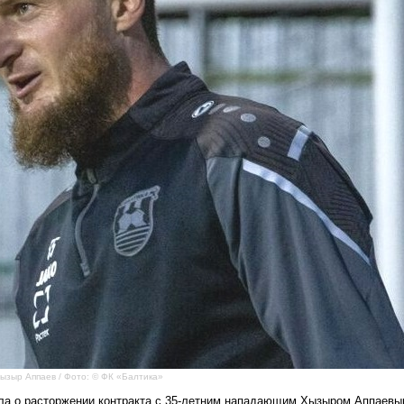
ызыр Аппаев / Фото: © ФК «Балтика»
ла о расторжении контракта с 35-летним нападающим Хызыром Аппаевы