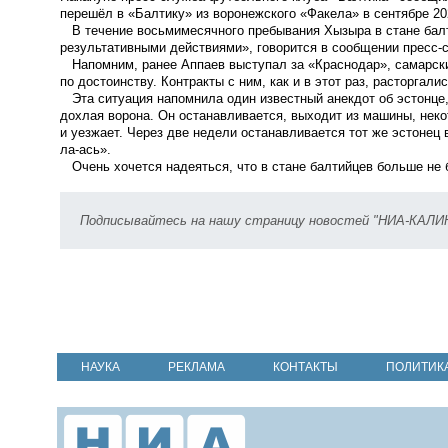
перешёл в «Балтику» из воронежского «Факела» в сентябре 20
В течение восьмимесячного пребывания Хызыра в стане балтий
результативными действиями», говорится в сообщении пресс-
Напомним, ранее Аппаев выступал за «Краснодар», самарские
по достоинству. Контракты с ним, как и в этот раз, расторгал
Эта ситуация напомнила один известный анекдот об эстонце,
дохлая ворона.
Он останавливается, выходит из машины, некот
и уезжает. Через две недели останавливается тот же эстонец 
ла-ась».
Очень хочется надеяться, что в стане балтийцев больше не 
Подписывайтесь на нашу страницу новостей "НИА-КАЛ
НАУКА
РЕКЛАМА
КОНТАКТЫ
ПОЛИТИК