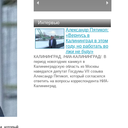
Интервью
Александр Пятикоп:
«Вернусь в
Калининград в этом
году, но работать во
лжи не буду»
КАЛИНИНГРАД, /НИА-КАЛИНИНГРАД/. В
период новогодних каникул в
Калининградскую область из Москвы
наведался депутат Госдумы VII созыва
Александр Пятикоп, который согласился
ответить на вопросы корреспондента НИА-
Калининград.
м, который