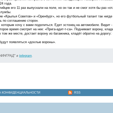
24 года.
цев его 11 раз выпускали на поле, но он так и не смог хотя бы раз «о
службы.
 «Крылья Советов» и «Оренбург», но его футбольный талант так нигде 
ись по соглашению сторон.
 которым хочу с вами поделиться.
Едет эстонец на ав
томобиле. Видит -
орое время смотрит на нее: «Прига-адит-т-са». Поднимает ворону, клад
в том же месте, до
стает ворону из багажника, кладё
т обратно на дорогу:
будут появляться «дохлые вороны».
ИНИНГРАД" в
telegram
.
А КОНФИДЕНЦИАЛЬНОСТИ
RSS