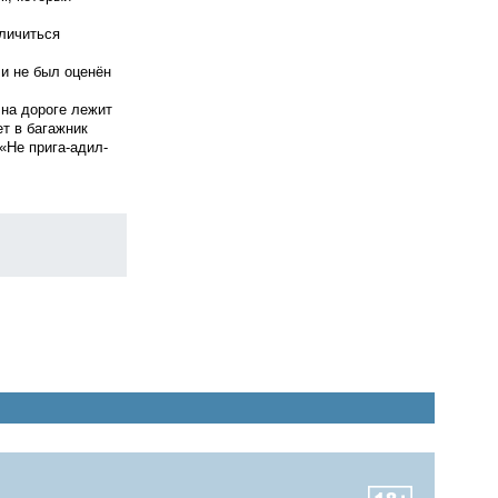
тличиться
и не был оценён
на дороге лежит
ет в багажник
 «Не прига-адил-