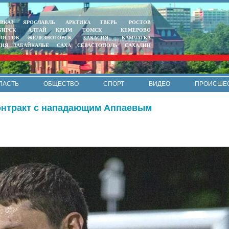
ВКАЗ
ЯРОСЛАВЛЬ
АРКТИКА
ТВЕРЬ
РОСТОВ
БИРСК
АЛТАЙ
КРЫМ
ТОМСК
КЕМЕРОВО
ВОСТОК
ЖЕЛЕЗНОГОРСК
ХАКАСИЯ
КАМЧАТКА
ТИЯ
ЗАБАЙКАЛЬЕ
САХА
СЕВАСТОПОЛЬ
САХАЛИН
ЛАСТЬ
ОБЩЕСТВО
СПОРТ
ВИДЕО
ПРОИСШЕ
РЕКЛАМА
КОНТАКТЫ
ПОЛИТИКА КОНФИДЕНЦИАЛЬНО
контракт с нападающим Аппаевым