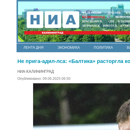
ФЕДЕРАЦИЯ
КУБАНЬ
КА
КАЛИНИНГРАД
НОВОСИ
КРАСНОЯРСК
СПБ
ВЛАДИ
МУРМАНСК
ИРКУТСК
БУРЯ
ЛЕНТА ДНЯ
ЭКОНОМИКА
ПОЛИТИКА
В
АРМИЯ И ФЛОТ
МУНИЦИПАЛИТЕТЫ
НАУКА
Не прига-адил-лса: «Балтика» расторгла 
НИА-КАЛИНИНГРАД
Опубликовано: 09.06.2025 06:50