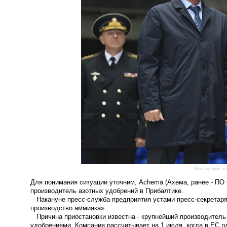
Йонавский за
Для понимания ситуации уточним,
Achema (Ахема, ранее - ПО 
производитель азотных удобрений в Прибалтике.
Накануне пресс-служба предприятия устами пресс-секрета
производство аммиака».
Причина приостановки известна - крупнейший производитель 
удобрениями. Компания рассчитывает на 1 июля, когда в ЕС п