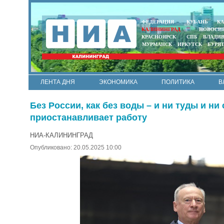
ФЕДЕРАЦИЯ
КУБАНЬ
КА
КАЛИНИНГРАД
НОВОСИ
КРАСНОЯРСК
СПБ
ВЛАДИ
МУРМАНСК
ИРКУТСК
БУРЯ
ЛЕНТА ДНЯ
ЭКОНОМИКА
ПОЛИТИКА
В
АРМИЯ И ФЛОТ
МУНИЦИПАЛИТЕТЫ
НАУКА
Без России, как без воды – и ни туды и 
приостанавливает работу
НИА-КАЛИНИНГРАД
Опубликовано: 20.05.2025 10:00