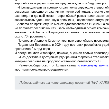
европейские аграрии, которые предупреждают о будущем росте
«Производители из третьих стран, конкурирующие с европей
ресурсам природного газа, им не нужно соблюдать строгие эк
раз, ведь на данный момент европейский рынок привлекателен
зарабатывать здесь большую прибыль»,
- обрисовала ситуаци
Achema по-прежнему не может адаптироваться к ценам на газ
не получает российский газ. Весь необходимый объём компани
заявляют в Achema: «Природный газ является основным сырье
около 70 процентов».
По словам Аудроне Кускяте, крупные европейские производи
По данным Евростата, в 2024 году поставки российских удоб
превысила 2 млрд евро.
И введение квот и тарифов, похоже, оценили только производ
«Без доступа к доступным удобрениям фермеры сталкиваются
который повлияет на продовольственную безопасность ЕС.
Ранее сообщалось, что Польша стала
по максимуму закупа
местными сельхозпроизводителями.
Подписывайтесь на нашу страницу новостей "НИА-КАЛ