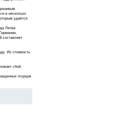
 дешевым
ся в несколько
которым удаётся
ода Литва
Германии,
й составляет
ду. Их стоимость
рожает сбой,
ыращенных огурцов