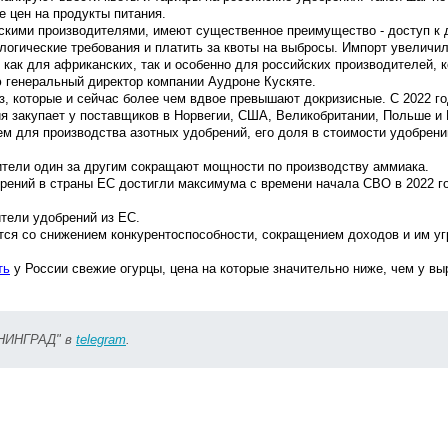
 цен на продукты питания.
скими производителями, имеют существенное преимущество - доступ к
ологические требования и платить за квоты на выбросы. Импорт увеличил
 как для африканских, так и особенно для российских производителей, 
ю генеральный директор компании
Аудроне Кускяте
.
, которые и сейчас более чем вдвое превышают докризисные. С 2022 г
я закупает у поставщиков в Норвегии, США, Великобритании, Польше и 
м для производства азотных удобрений, его доля в стоимости удобрени
тели один за другим сокращают мощности по производству аммиака.
рений в страны ЕС достигли максимума с времени начала СВО в 2022 го
ители удобрений из ЕС.
 со снижением конкурентоспособности, сокращением доходов и им уг
ть
у России свежие огурцы, цена на которые значительно ниже, чем у в
ИНИНГРАД" в
telegram
.