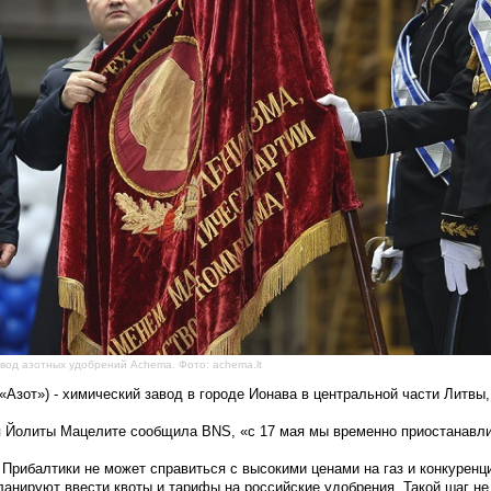
вод азотных удобрений Achema. Фото: achema.lt
«Азот») - химический завод в
городе Ионава в центральной части Литвы
ря Йолиты Мацелите сообщила
BNS
, «с 17 мая мы временно приостанавл
Прибалтики не может справиться с высокими ценами на газ и конкуренц
ланируют ввести квоты и тарифы на российские удобрения. Такой шаг н