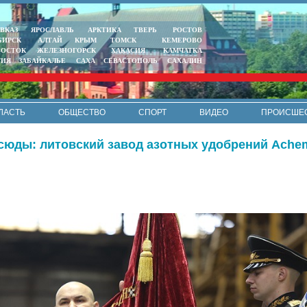
ВКАЗ
ЯРОСЛАВЛЬ
АРКТИКА
ТВЕРЬ
РОСТОВ
БИРСК
АЛТАЙ
КРЫМ
ТОМСК
КЕМЕРОВО
ВОСТОК
ЖЕЛЕЗНОГОРСК
ХАКАСИЯ
КАМЧАТКА
ТИЯ
ЗАБАЙКАЛЬЕ
САХА
СЕВАСТОПОЛЬ
САХАЛИН
ЛАСТЬ
ОБЩЕСТВО
СПОРТ
ВИДЕО
ПРОИСШЕ
РЕКЛАМА
КОНТАКТЫ
ПОЛИТИКА КОНФИДЕНЦИАЛЬНО
ни сюды: литовский завод азотных удобрений Ache