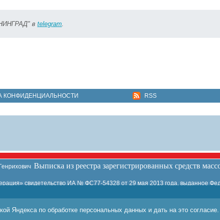
ИНИНГРАД" в
telegram
.
А КОНФИДЕНЦИАЛЬНОСТИ
RSS
Выписка из реестра зарегистрированных средств мас
 Генрихович
ация» свидетельство ИА № ФС77-54328 от 29 мая 2013 года, выданное Фед
кой Яндекса по обработке персональных данных и дать на это согласие