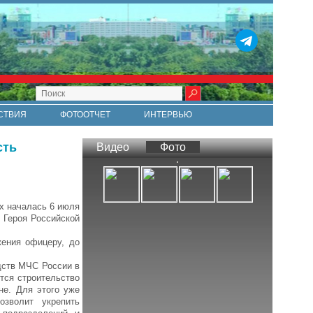
СТВИЯ
ФОТООТЧЕТ
ИНТЕРВЬЮ
СТИ
RSS
сть
Видео
Фото
х началась 6 июля
 Героя Российской
жения офицеру, до
дств МЧС России в
тся строительство
не. Для этого уже
озволит укрепить