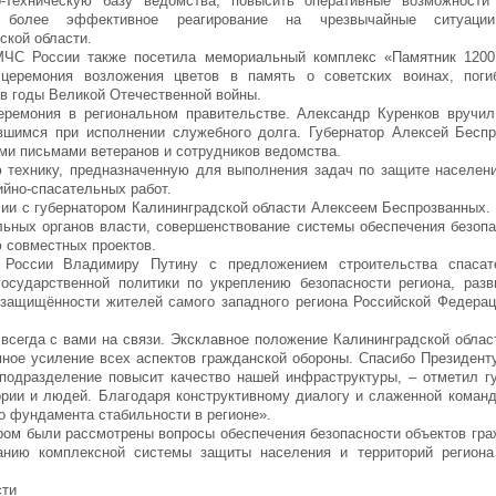
о-техническую базу ведомства, повысить оперативные возможности
ь более эффективное реагирование на чрезвычайные ситуаци
ской области.
МЧС России также посетила мемориальный комплекс «Памятник 1200 
 церемония возложения цветов в память о советских воинах, пог
 в годы Великой Отечественной войны.
ремония в региональном правительстве. Александр Куренков вручил
вшимся при исполнении служебного долга. Губернатор Алексей Бесп
ми письмами ветеранов и сотрудников ведомства.
 технику, предназначенную для выполнения задач по защите населени
йно-спасательных работ.
сии с губернатором Калининградской области Алексеем Беспрозванных.
ьных органов власти, совершенствование системы обеспечения безопа
 совместных проектов.
 России Владимиру Путину с предложением строительства спасат
государственной политики по укреплению безопасности региона, раз
защищённости жителей самого западного региона Российской Федерац
 всегда с вами на связи. Эксклавное положение Калининградской облас
ное усиление всех аспектов гражданской обороны. Спасибо Президенту
а подразделение повысит качество нашей инфраструктуры, – отметил г
ории и людей. Благодаря конструктивному диалогу и слаженной коман
 фундамента стабильности в регионе».
ром были рассмотрены вопросы обеспечения безопасности объектов гра
нию комплексной системы защиты населения и территорий региона
сти