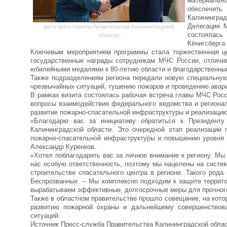
материальн
обеспечит
Калининград
Делегация 
фото пресс-службы Правительства Калининградской
состоялась
области
Кёнигсберга
Ключевым мероприятием программы стала торжественная це
государственные награды сотрудникам МЧС России, отличи
юбилейными медалями к 80-летию области и благодарственны
Также подразделениям региона передали новую специальную
чрезвычайных ситуаций, тушению пожаров и проведению авари
В рамках визита состоялась рабочая встреча главы МЧС Рос
вопросы взаимодействия федерального ведомства и регионал
развитие пожарно-спасательной инфраструктуры и реализацию
«Благодарю вас за инициативу обратиться к Президенту
Калининградской области. Это очередной этап реализации 
пожарно-спасательной инфраструктуры и повышению уровня 
Александр Куренков.
«Хотел поблагодарить вас за личное внимание к региону. Мы
нас особую ответственность, поэтому мы нацелены на систем
строительстве спасательного центра в регионе. Такого род
Беспрозванных. – Мы комплексно подходим к защите террит
вырабатываем эффективные, долгосрочные меры для прочного
Также в областном правительстве прошло совещание, на кото
развитию пожарной охраны и дальнейшему совершенствова
ситуаций.
Источник Пресс-служба Правительства Калининградской обла