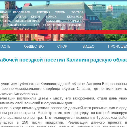
ВКАЗ
ЯРОСЛАВЛЬ
АРКТИКА
ТВЕРЬ
РОСТОВ
БИРСК
АЛТАЙ
КРЫМ
ТОМСК
КЕМЕРОВО
ВОСТОК
ЖЕЛЕЗНОГОРСК
ХАКАСИЯ
КАМЧАТКА
ТИЯ
ЗАБАЙКАЛЬЕ
САХА
СЕВАСТОПОЛЬ
САХАЛИН
ЛАСТЬ
ОБЩЕСТВО
СПОРТ
ВИДЕО
ПРОИСШЕ
РЕКЛАМА
КОНТАКТЫ
ПОЛИТИКА КОНФИДЕНЦИАЛЬНО
рабочей поездкой посетил Калининградскую обла
 участием губернатора Калининградской области Алексея Беспрозванны
 военно-мемориального кладбища «Курган Славы», где почтили память
лексея Катериничева.
елегации возложили цветы к месту его захоронения, отдав дань ува
нившему свой воинский и служебный долг.
ание в ходе визита уделили вопросам дальнейшего развития сил и сре
ном регионе страны. Министр осмотрел площадку, на которой планируе
о спасательного центра. Его планируется возвести в Гурьевском райо
участок в 250 тысяч квадратов. Реализация данного проекта п