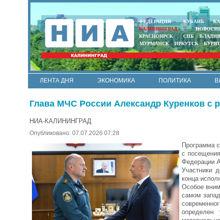
ФЕДЕРАЦИЯ
КУБАНЬ
КА
КАЛИНИНГРАД
НОВОСИ
КРАСНОЯРСК
СПБ
ВЛАДИ
МУРМАНСК
ИРКУТСК
БУРЯ
ЛЕНТА ДНЯ
ЭКОНОМИКА
ПОЛИТИКА
В
АРМИЯ И ФЛОТ
МУНИЦИПАЛИТЕТЫ
НАУКА
Глава МЧС России Александр Куренков с 
НИА-КАЛИНИНГРАД
Опубликовано: 07.07.2026 07:28
Программа с
с посещения
Федерации А
Участники д
конца испол
Особое вним
самом запад
современног
определен 