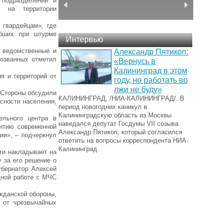
 подразделений и
и на территории
гвардейцам», где
ибших при штурме
Интервью
 ведомственные и
Александр Пятикоп:
розванных отметил
«Вернусь в
Калининград в этом
я и территорий от
году, но работать во
лжи не буду»
 Стороны обсудили
КАЛИНИНГРАД, /НИА-КАЛИНИНГРАД/. В
сности населения,
период новогодних каникул в
Калининградскую область из Москвы
ельного центра в
наведался депутат Госдумы VII созыва
витию современной
Александр Пятикоп, который согласился
ии», – подчеркнул
ответить на вопросы корреспондента НИА-
Калининград.
ти накладывает на
 за его решение о
убернатор Алексей
дной работе с МЧС
жданской обороны,
 от чрезвычайных