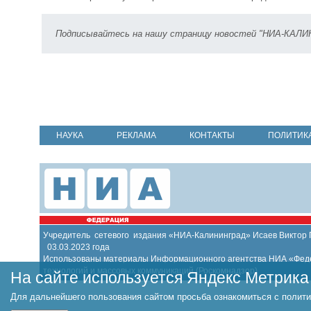
Подписывайтесь на нашу страницу новостей "НИА-КАЛ
НАУКА
РЕКЛАМА
КОНТАКТЫ
ПОЛИТИК
Учредитель сетевого издания «НИА-Калининград» Исаев Виктор
03.03.2023 года
Использованы материалы Информационного агентства НИА «Федер
технологий и массовых коммуникаций (Роскомнадзор)
На сайте используется Яндекс Метрика
Для дальнейшего пользования сайтом просьба ознакомиться с полити