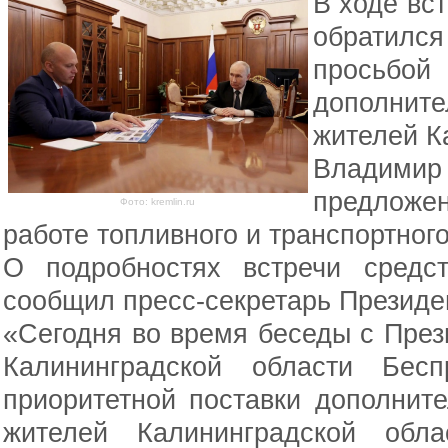
В ходе вс
обратилс
просьбой
дополните
жителей К
Владим
предложен
Фото: kremlin.ru
работе топливного и транспортног
О подробностях встречи средс
сообщил пресс-секретарь Президе
«Сегодня во время беседы с Пре
Калининградской области Бес
приоритетной поставки дополнит
жителей Калининградской обл