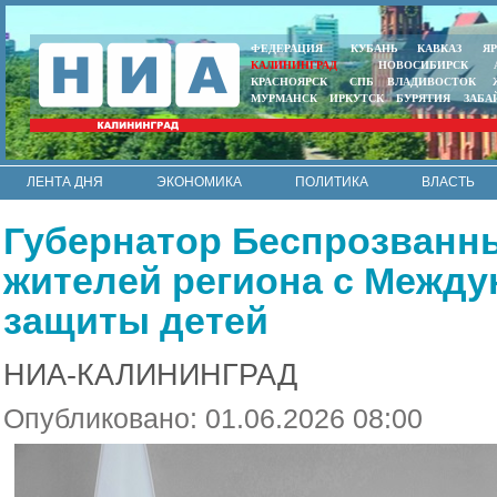
ФЕДЕРАЦИЯ
КУБАНЬ
КАВКАЗ
Я
КАЛИНИНГРАД
НОВОСИБИРСК
КРАСНОЯРСК
СПБ
ВЛАДИВОСТОК
МУРМАНСК
ИРКУТСК
БУРЯТИЯ
ЗАБА
ЛЕНТА ДНЯ
ЭКОНОМИКА
ПОЛИТИКА
ВЛАСТЬ
ИНТЕРВЬЮ
АРМИЯ И ФЛОТ
МУНИЦИПАЛИТЕТЫ
Губернатор Беспрозванн
RSS
жителей региона с Межд
защиты детей
НИА-КАЛИНИНГРАД
Опубликовано: 01.06.2026 08:00