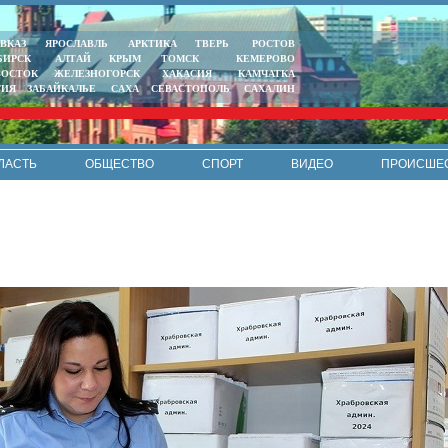
ВКАЗ
ЯРОСЛАВЛЬ
АРКТИКА
ТВЕРЬ
РОСТОВ
БИРСК
АЛТАЙ
КРЫМ
ТОМСК
КЕМЕРОВО
ВОСТОК
ЖЕЛЕЗНОГОРСК
ХАКАСИЯ
КАМЧАТКА
ТИЯ
ЗАБАЙКАЛЬЕ
САХА
СЕВАСТОПОЛЬ
САХАЛИН
ЛАСТЬ
ОБЩЕСТВО
СПОРТ
ВИДЕО
ПРОИСШЕ
РЕКЛАМА
КОНТАКТЫ
ПОЛИТИКА КОНФИДЕНЦИАЛЬНО