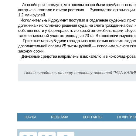
Из сообщения следует, что посевы рапса были загублены после т
которые вытоптали и съели растения. Руководство организации 
1,2 млн рублей.
Исполнительный документ поступил в отделение судебных прист
должника к исполнению решения суда, на счета гражданина был н
собственности у фермера есть легковой автомобиль марки «Toyota C
также земельный участок площадью 23 га. В отношении имуществ
Принятые меры убедили гражданина полностью погасить задолже
дополнительной оплаты 85 тысяч рублей — исполнительского сбо
законом сроки.
Денежные средства направлены взыскателю и в консолидирова
Подписывайтесь на нашу страницу новостей "НИА-КАЛ
НАУКА
РЕКЛАМА
КОНТАКТЫ
ПОЛИТИК