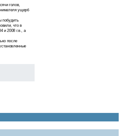
сячи голов,
инимателя ущерб
ы побудить
овили, что в
и 2008 г.в., а
ько после
 установленные