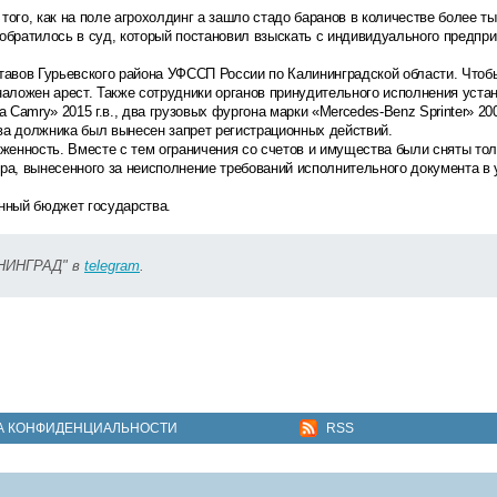
ого, как на поле агрохолдинг а зашло стадо баранов в количестве более ты
обратилось в суд, который постановил взыскать с индивидуального предпр
авов Гурьевского района УФССП России по Калининградской области. Чтоб
аложен арест. Также сотрудники органов принудительного исполнения устан
amry» 2015 г.в., два грузовых фургона марки «Mercedes-Benz Sprinter» 2004 
а должника был вынесен запрет регистрационных действий.
нность. Вместе с тем ограничения со счетов и имущества были сняты тол
ра, вынесенного за неисполнение требований исполнительного документа в
нный бюджет государства.
ИНИНГРАД" в
telegram
.
А КОНФИДЕНЦИАЛЬНОСТИ
RSS