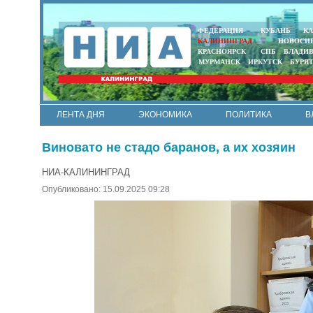
ФЕДЕРАЦИЯ
КУБАНЬ
КА
КАЛИНИНГРАД
НОВОСИ
КРАСНОЯРСК
СПБ
ВЛАДИ
МУРМАНСК
ИРКУТСК
БУРЯ
ЛЕНТА ДНЯ
ЭКОНОМИКА
ПОЛИТИКА
В
АРМИЯ И ФЛОТ
МУНИЦИПАЛИТЕТЫ
НАУКА
Виновато не стадо баранов, а их хозяин
НИА-КАЛИНИНГРАД
Опубликовано: 15.09.2025 09:28