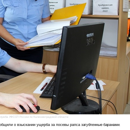
служба УФССП России по Калининградской области
общили о взыскании ущерба за посевы рапса
загубленные баранами
.