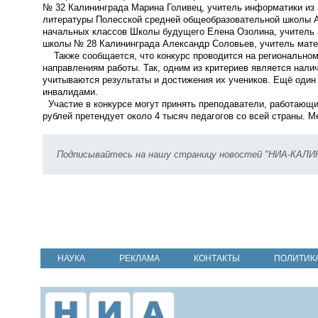
№ 32 Калининграда Марина Голивец, учитель информатики из г
литературы Полесской средней общеобразовательной школы А
начальных классов Школы будущего Елена Озолина, учитель а
школы № 28 Калининграда Александр Соловьев, учитель мате
Также сообщается, что конкурс проводится на региональном 
направлениям работы. Так, одним из критериев является налич
учитываются результаты и достижения их учеников. Ещё один 
инвалидами.
Участие в конкурсе могут принять преподаватели, работающи
рублей претендует около 4 тысяч педагогов со всей страны. М
Подписывайтесь на нашу страницу новостей "НИА-КАЛ
НАУКА
РЕКЛАМА
КОНТАКТЫ
ПОЛИТИК