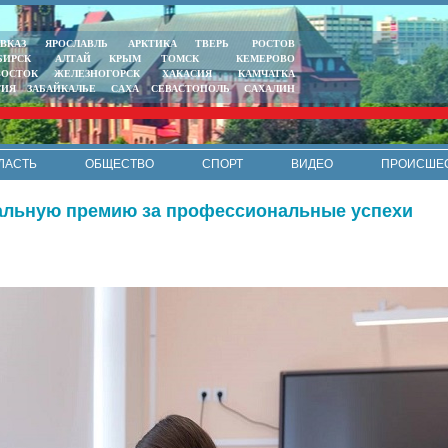
ВКАЗ
ЯРОСЛАВЛЬ
АРКТИКА
ТВЕРЬ
РОСТОВ
БИРСК
АЛТАЙ
КРЫМ
ТОМСК
КЕМЕРОВО
ВОСТОК
ЖЕЛЕЗНОГОРСК
ХАКАСИЯ
КАМЧАТКА
ТИЯ
ЗАБАЙКАЛЬЕ
САХА
СЕВАСТОПОЛЬ
САХАЛИН
ЛАСТЬ
ОБЩЕСТВО
СПОРТ
ВИДЕО
ПРОИСШЕ
РЕКЛАМА
КОНТАКТЫ
ПОЛИТИКА КОНФИДЕНЦИАЛЬНО
ральную премию за профессиональные успехи