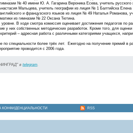
имназии № 40 имени Ю. А. Гагарина Вероника Есева, учитель русского 
настасия Мальцева, учитель географии из лицея № 1 Балтийска Елена 
нглийского и французского языков из лицея № 49 Наталья Романова, у
матики из гимназии № 22 Оксана Тютина.
уровне. В ходе смотра комиссия оценивает достижения педагогов по р
ие у них собственных методических разработок. Кроме того, для оценки
критерий – адресная работа с различными категориями учащихся, напри
е по специальности более трёх лет. Ежегодно на получение премий в р
ероприятие проводится с 2006 года.
ИНИНГРАД" в
telegram
.
А КОНФИДЕНЦИАЛЬНОСТИ
RSS