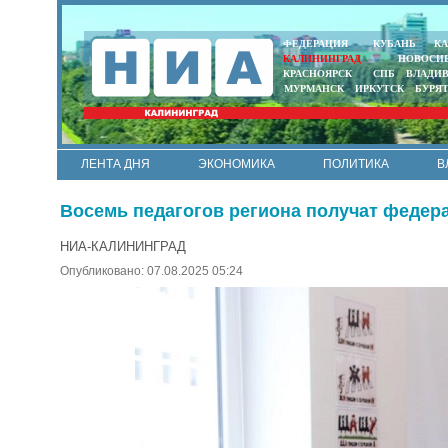
ФЕДЕРАЦИЯ
КУБАНЬ
КА
КАЛИНИНГРАД
НОВОСИ
КРАСНОЯРСК
СПБ
ВЛАДИ
МУРМАНСК
ИРКУТСК
БУРЯ
ЛЕНТА ДНЯ
ЭКОНОМИКА
ПОЛИТИКА
В
АРМИЯ И ФЛОТ
МУНИЦИПАЛИТЕТЫ
НАУКА
Восемь педагогов региона получат феде
НИА-КАЛИНИНГРАД
Опубликовано: 07.08.2025 05:24