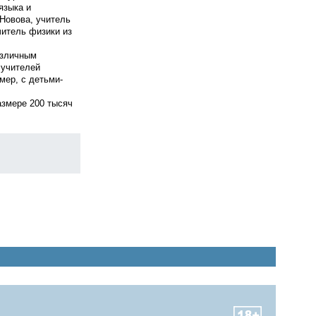
языка и
Новова, учитель
читель физики из
азличным
 учителей
мер, с детьми-
азмере 200 тысяч