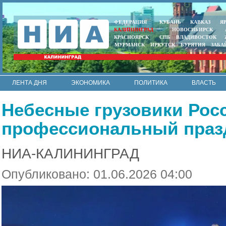
ФЕДЕРАЦИЯ
КУБАНЬ
КАВКАЗ
Я
КАЛИНИНГРАД
НОВОСИБИРСК
КРАСНОЯРСК
СПБ
ВЛАДИВОСТОК
МУРМАНСК
ИРКУТСК
БУРЯТИЯ
ЗАБА
ЛЕНТА ДНЯ
ЭКОНОМИКА
ПОЛИТИКА
ВЛАСТЬ
ИНТЕРВЬЮ
АРМИЯ И ФЛОТ
МУНИЦИПАЛИТЕТЫ
Небесные грузовики Рос
RSS
профессиональный праз
НИА-КАЛИНИНГРАД
Опубликовано: 01.06.2026 04:00