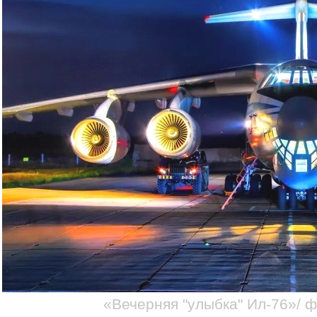
«Вечерняя "улыбка" Ил-76»/ 