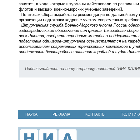
занятия, в ходе которых штурманы действовали по различны
флотов и высших военно-морских учебных заведений.
По итогам сбора выработаны рекомендации по дальнейшему 
организации подготовки кадров с учетом современных требова
Штурманская служба Военно-Морского Флота России обеспеч
гидрографическое обеспечение сил флота. Ежегодные сбор
всех флотов, внедрять передовые методы и поддерживать 
подготовка офицеров-штурманов осуществляется на кафедре
использованием современных тренажерных комплексов и уч
поддержанию безаварийного плавания кораблей и судов флот
Подписывайтесь на нашу страницу новостей "НИА-КАЛ
НАУКА
РЕКЛАМА
КОНТАКТЫ
ПОЛИТИК