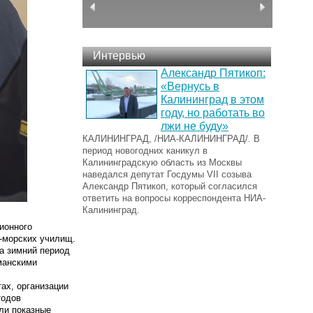
Интервью
Александр Пятикоп:
«Вернусь в
Калининград в этом
году, но работать во
лжи не буду»
КАЛИНИНГРАД, /НИА-КАЛИНИНГРАД/. В
период новогодних каникул в
Калининградскую область из Москвы
наведался депутат Госдумы VII созыва
Александр Пятикоп, который согласился
ответить на вопросы корреспондента НИА-
Калининград.
ионного
о-морских училищ.
а зимний период
манскими
ах, организации
тодов
ли показные