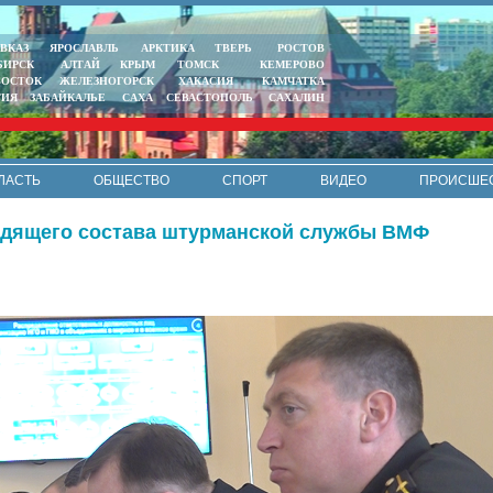
ВКАЗ
ЯРОСЛАВЛЬ
АРКТИКА
ТВЕРЬ
РОСТОВ
БИРСК
АЛТАЙ
КРЫМ
ТОМСК
КЕМЕРОВО
ВОСТОК
ЖЕЛЕЗНОГОРСК
ХАКАСИЯ
КАМЧАТКА
ТИЯ
ЗАБАЙКАЛЬЕ
САХА
СЕВАСТОПОЛЬ
САХАЛИН
ЛАСТЬ
ОБЩЕСТВО
СПОРТ
ВИДЕО
ПРОИСШЕ
РЕКЛАМА
КОНТАКТЫ
ПОЛИТИКА КОНФИДЕНЦИАЛЬНО
одящего состава штурманской службы ВМФ