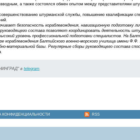
м вводным, а также состоялся обмен опытом между представителями шт
совершенствованию штурманской службы, повышению квалификации спе
ний.
ивает безопасность кораблевождения, навигационную подготовку ли
ы руководящего состава позволяют координировать деятельность шт
высокий уровень профессиональной подготовки специалистов. На Бал
 кораблевождения Балтийского военно-морского училища имени Ф.Ф. 
ебно-материальной базы. Регулярные сборы руководящего состава сп
а.
ИНИНГРАД" в
telegram
.
А КОНФИДЕНЦИАЛЬНОСТИ
RSS