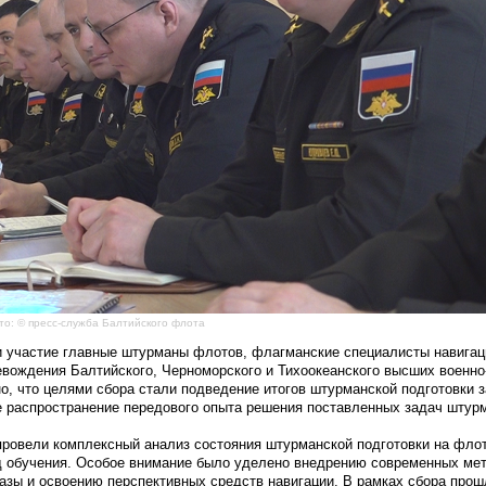
то: © пресс-служба Балтийского флота
участие главные штурманы флотов, флагманские специалисты навигац
евождения Балтийского, Черноморского и Тихоокеанского высших военн
, что целями сбора стали подведение итогов штурманской подготовки з
же распространение передового опыта решения поставленных задач штур
провели комплексный анализ состояния штурманской подготовки на флот
од обучения. Особое внимание было уделено внедрению современных ме
азы и освоению перспективных средств навигации. В рамках сбора прош