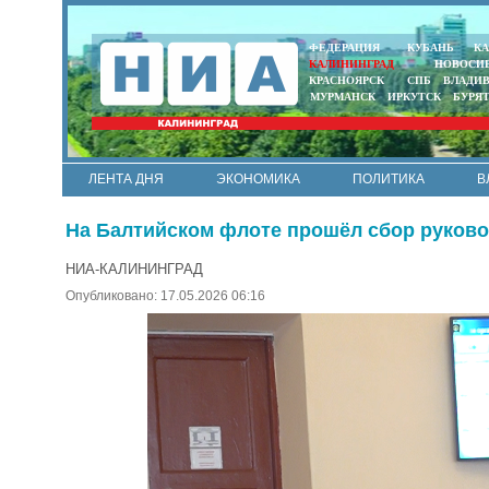
ФЕДЕРАЦИЯ
КУБАНЬ
КА
КАЛИНИНГРАД
НОВОСИ
КРАСНОЯРСК
СПБ
ВЛАДИ
МУРМАНСК
ИРКУТСК
БУРЯ
ЛЕНТА ДНЯ
ЭКОНОМИКА
ПОЛИТИКА
В
АРМИЯ И ФЛОТ
МУНИЦИПАЛИТЕТЫ
НАУКА
На Балтийском флоте прошёл сбор руков
НИА-КАЛИНИНГРАД
Опубликовано: 17.05.2026 06:16