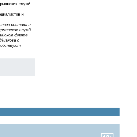
урманских служб
циалистов и
чного состава и
урманских служб
тийском флоте
Ушакова с
особствуют