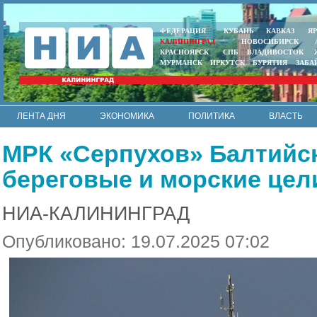
ФЕДЕРАЦИЯ
КУБАНЬ
КАВКАЗ
Я
КАЛИНИНГРАД
НОВОСИБИРСК
КРАСНОЯРСК
СПБ
ВЛАДИВОСТОК
МУРМАНСК
ИРКУТСК
БУРЯТИЯ
ЗАБА
ЛЕНТА ДНЯ
ЭКОНОМИКА
ПОЛИТИКА
ВЛАСТЬ
ИНТЕРВЬЮ
АРМИЯ И ФЛОТ
МУНИЦИПАЛИТЕТЫ
МРК «Серпухов» Балтийс
RSS
береговые и морские цел
НИА-КАЛИНИНГРАД
Опубликовано: 19.07.2025 07:02