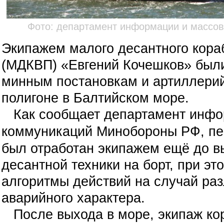
Фото: департамент информации и массо
Экипажем малого десантного кора
(МДКВП) «Евгений Кочешков» был
минным постановкам и артиллери
полигоне в Балтийском море.
Как сообщает департамент
инфо
коммуникаций Минобороны РФ,
п
е
был отработан экипажем ещё до в
десантной техники на борт, при э
алгоритмы действий на случай раз
аварийного характера.
После выхода в море, экипаж ко