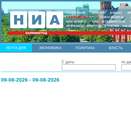
ФЕДЕРАЦИЯ
КУБАНЬ
КАВКАЗ
Я
КАЛИНИНГРАД
НОВОСИБИРСК
КРАСНОЯРСК
СПБ
ВЛАДИВОСТОК
МУРМАНСК
ИРКУТСК
БУРЯТИЯ
ЗАБА
ЛЕНТА ДНЯ
ЭКОНОМИКА
ПОЛИТИКА
ВЛАСТЬ
ИНТЕРВЬЮ
АРМИЯ И ФЛОТ
МУНИЦИПАЛИТЕТЫ
С даты
по да
RSS
09-08-2026 - 09-08-2026